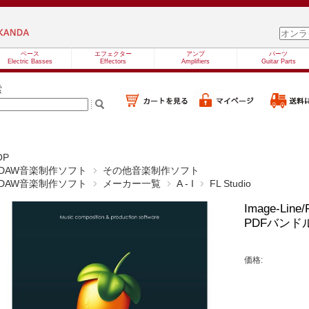
ベース
エフェクター
アンプ
パーツ
Electric Basses
Effectors
Amplifiers
Guitar Parts
索
OP
DAW音楽制作ソフト
その他音楽制作ソフト
DAW音楽制作ソフト
メーカー一覧
A - I
FL Studio
Image-Line
PDFバンド
価格: