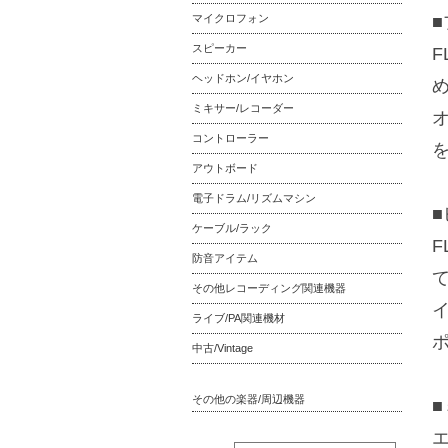
マイクロフォン
スピーカー
F
ヘッドホン/イヤホン
ミキサー/レコーダー
コントローラー
アウトボード
電子ドラム/リズムマシン
ケーブル/ラック
F
防音アイテム
その他レコーディング関連機器
ライブ/PA関連機材
中古/Vintage
その他の楽器/周辺機器