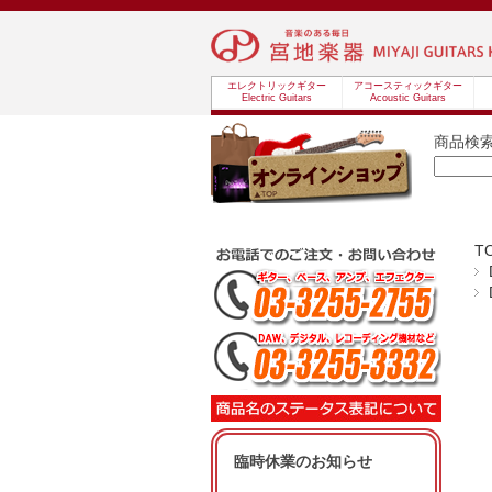
エレクトリックギター
アコースティックギター
Electric Guitars
Acoustic Guitars
商品検
T
臨時休業のお知らせ