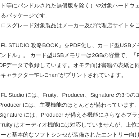
ード等にバンドルされた無償版を除く）や対象ハードウ
けるパッケージです。
クロスグレード対象製品はメーカー及び代理店サイトを
FL STUDIO 攻略BOOK』をPDF化し、カード型US
ンドル」。 カード型USBメモリーは2GBの容量で、『FL 
PDFデータで収録しています。オモテ面は書籍の表紙と同一
キャラクター“FL-Chan”がプリントされています。
FL Studio には、Fruity、Producer、Signatur
Producer には、主要機能のほとんどが備わっています
Signature には、Producer が備える機能にさら
■Fruity はオーディオ機能には対応していませんが、
サーと基本的なソフトシンセが装備されたエントリー向