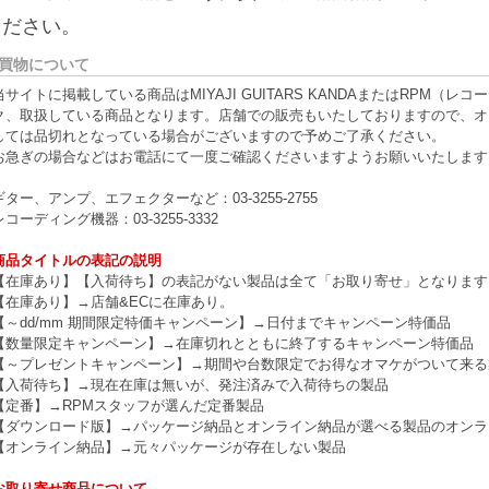
ください。
買物について
当サイトに掲載している商品はMIYAJI GUITARS KANDAまたはRPM
ク、取扱している商品となります。店舗での販売もいたしておりますので、オ
しては品切れとなっている場合がございますので予めご了承ください。
お急ぎの場合などはお電話にて一度ご確認くださいますようお願いいたします
ギター、アンプ、エフェクターなど：03-3255-2755
レコーディング機器：03-3255-3332
商品タイトルの表記の説明
【在庫あり】【入荷待ち】の表記がない製品は全て「お取り寄せ」となります
【在庫あり】→店舗&ECに在庫あり。
【～dd/mm 期間限定特価キャンペーン】→日付までキャンペーン特価品
【数量限定キャンペーン】→在庫切れとともに終了するキャンペーン特価品
【～プレゼントキャンペーン】→期間や台数限定でお得なオマケがついて来る
【入荷待ち】→現在在庫は無いが、発注済みで入荷待ちの製品
【定番】→RPMスタッフが選んだ定番製品
【ダウンロード版】→パッケージ納品とオンライン納品が選べる製品のオンラ
【オンライン納品】→元々パッケージが存在しない製品
お取り寄せ商品について