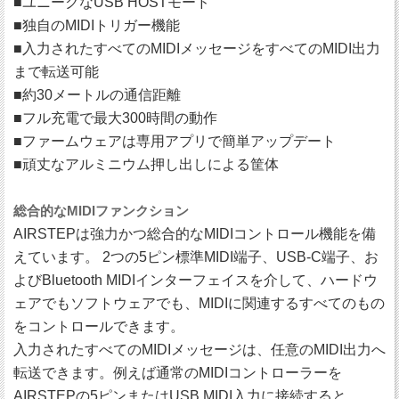
■ユニークなUSB HOSTモード
■独自のMIDIトリガー機能
■入力されたすべてのMIDIメッセージをすべてのMIDI出力
まで転送可能
■約30メートルの通信距離
■フル充電で最大300時間の動作
■ファームウェアは専用アプリで簡単アップデート
■頑丈なアルミニウム押し出しによる筐体
総合的なMIDIファンクション
AIRSTEPは強力かつ総合的なMIDIコントロール機能を備
えています。 2つの5ピン標準MIDI端子、USB-C端子、お
よびBluetooth MIDIインターフェイスを介して、ハードウ
ェアでもソフトウェアでも、MIDIに関連するすべてのもの
をコントロールできます。
入力されたすべてのMIDIメッセージは、任意のMIDI出力へ
転送できます。例えば通常のMIDIコントローラーを
AIRSTEPの5ピンまたはUSB MIDI入力に接続すると、