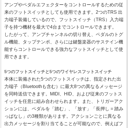
アンプやペダルエフェクターをコントロールするための従
来のフットスイッチとしても使用できます。2つのTRS 出
力端子装備しているので、フットスイッチ（TRS）入力端
子を持つ機材を最大で4台までコントロールできます。
したがって、アンプチャンネルの切り替え、ペダルのトグ
ル機能、タップテンポ、さらには鍵盤楽器のサステイン機
能すらコントロールできる強力なフットスイッチとして使
用できます。
5つのフットスイッチと5つのワイヤレスフットスイッチ
本体に装備された5つのフットスイッチは、指定された出
力端子（Bluetoothも含む）に最大8つの異なるメッセージ
を同時送信できます。MIDI、HID、および従来のフットス
イッチを任意に組み合わせられます。また、トリガーアク
ションには、ペダルを「踏む」、「放す」「長押し = 踏み
っぱなし」の3種類があります。アクションごとに異なる
出力メッセージを割り当てることが可能なので、例えばフ