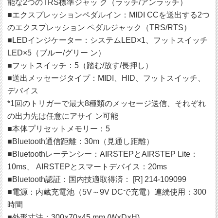
能な2つのTRS標準ジャッ ク（ラッチ/アンラッチ）
■エクスプレッションペダルイン：MIDI CCを送出する2つ
のエクスプレッション ペダルジャック（TRS/RTS）
■LEDインジケーター：システムLED×1、フットスイッチ
LED×5（ブルー/グリー ン）
■フットスイッチ：5（踏む/放す/長押し）
■送出メッセージタイプ：MIDI、HID、フットスイッチ、
デバイス
*1回のトリガーで最大8種類のメッセージ送信、それぞれ
の出力先は任意にアサイ ン可能
■本体プリセットメモリー：5
■Bluetooth通信距離：30m（見通し距離）
■Bluetoothレーテンシー：AIRSTEPとAIRSTEP Lite：
10ms、 AIRSTEPとスマートデバイス：20ms
■Bluetooth認証：国内技適取得済： [R] 214-109099
■電源：内蔵充電池（5V～9V DCで充電）連続使用：300
時間
■外形寸法：300×70×45 mm (W×D×H)