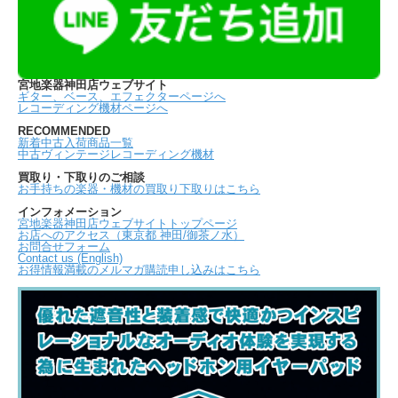
宮地楽器神田店ウェブサイト
ギター、ベース、エフェクターページへ
レコーディング機材ページへ
RECOMMENDED
新着中古入荷商品一覧
中古ヴィンテージレコーディング機材
買取り・下取りのご相談
お手持ちの楽器・機材の買取り下取りはこちら
インフォメーション
宮地楽器神田店ウェブサイトトップページ
お店へのアクセス（東京都 神田/御茶ノ水）
お問合せフォーム
Contact us (English)
お得情報満載のメルマガ購読申し込みはこちら