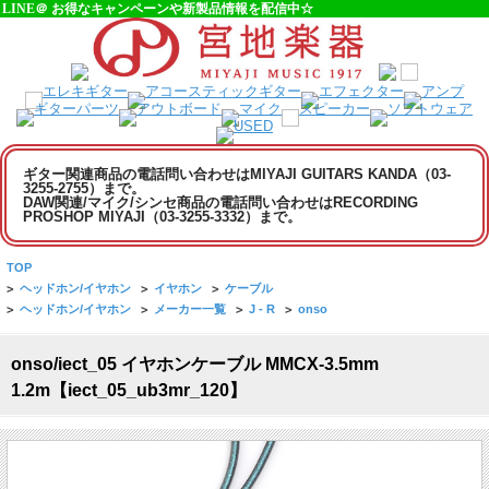
LINE＠ お得なキャンペーンや新製品情報を配信中☆
ギター関連商品の電話問い合わせはMIYAJI GUITARS KANDA（03-
3255-2755）まで。
DAW関連/マイク/シンセ商品の電話問い合わせはRECORDING
PROSHOP MIYAJI（03-3255-3332）まで。
TOP
>
ヘッドホン/イヤホン
>
イヤホン
>
ケーブル
>
ヘッドホン/イヤホン
>
メーカー一覧
>
J - R
>
onso
onso/iect_05 イヤホンケーブル MMCX-3.5mm
1.2m【iect_05_ub3mr_120】