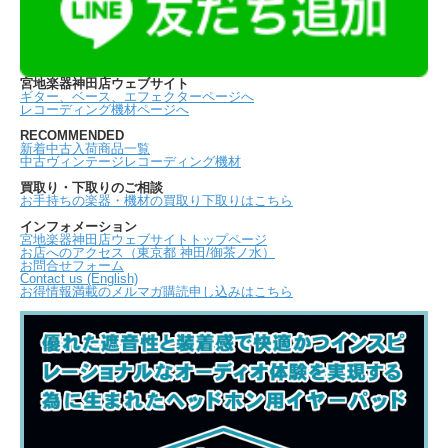
宮地楽器神田店ウェブサイト
ギター、ベース、エフェクターページへ
レコーディング機材ページへ
RECOMMENDED
新着中古入荷商品一覧
中古ヴィンテージレコーディング機材
買取り・下取りのご相談
お手持ちの楽器・機材の買取り下取りはこちら
インフォメーション
宮地楽器神田店ウェブサイトトップページ
お店へのアクセス（東京都 神田/御茶ノ水）
お問合せフォーム
Contact us (English)
お得情報満載のメルマガ購読申し込みはこちら