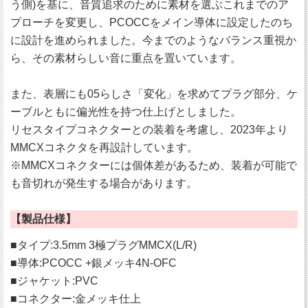
う側)を基に、音質追求のために素材を選ぶこれまでのア
プローチを変更し、PCOCCをメイン導体に設定したのち
に設計を進められました。今までのようなバランス重視か
ら、その素材らしい音に重点を置いています。
また、表層にも05らしさ「変化」を求めてプラグ部分、ケ
ーブルともに偏光性を持つ仕上げとしました。
リセスタイプコネクターとの装着を考慮し、2023年より
MMCXコネクタを再設計しています。
※MMCXコネクターには個体差があるため、装着が可能で
も音切れが発生する場合があります。
【製品仕様】
■タイプ:3.5mm 3極プラグMMCX(L/R)
■導体:PCOCC +銀メッキ4N-OFC
■ジャケット:PVC
■コネクター:金メッキ仕上