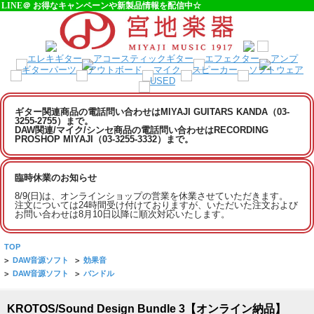
LINE＠ お得なキャンペーンや新製品情報を配信中☆
ギター関連商品の電話問い合わせはMIYAJI GUITARS KANDA（03-
3255-2755）まで。
DAW関連/マイク/シンセ商品の電話問い合わせはRECORDING
PROSHOP MIYAJI（03-3255-3332）まで。
臨時休業のお知らせ
8/9(日)は、オンラインショップの営業を休業させていただきます。
注文については24時間受け付けておりますが、いただいた注文および
お問い合わせは8月10日以降に順次対応いたします。
TOP
>
DAW音源ソフト
>
効果音
>
DAW音源ソフト
>
バンドル
KROTOS/Sound Design Bundle 3【オンライン納品】