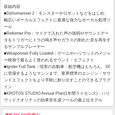
収録内容
■Dehumaniser 2：モンスターやロボットなどをはじめ、
幅広いボーカルエフェクトに最適な強力なボーカル処理ツ
ール
■Reformer Pro：マイクで入れた声の強弱やサウンドデー
タをトリガーにトラの鳴き声やガラスの割れた音を再生す
るサンプルプレーヤー
■Weaponiser Fully Loaded：ゲームやハリウッドのメジャ
ー映画で最もよく使われるサウンド・エフェクト
■Igniter Full Tank：現実の自動車・航空機はもちろん、SF
に登場するようなマシンまで、業界標準のエンジン・サウ
ンドエフェクトをより手軽に創り出すことのできるプラグ
イン
■KROTOS STUDIO Annual Plan(1年間ライセンス)：ハリ
ウッドクオリティの効果音生成ツールの最上位モデル
価格:
565,840円
(税込)