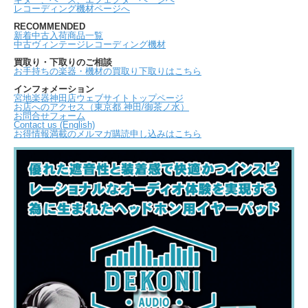
レコーディング機材ページへ
RECOMMENDED
新着中古入荷商品一覧
中古ヴィンテージレコーディング機材
買取り・下取りのご相談
お手持ちの楽器・機材の買取り下取りはこちら
インフォメーション
宮地楽器神田店ウェブサイトトップページ
お店へのアクセス（東京都 神田/御茶ノ水）
お問合せフォーム
Contact us (English)
お得情報満載のメルマガ購読申し込みはこちら