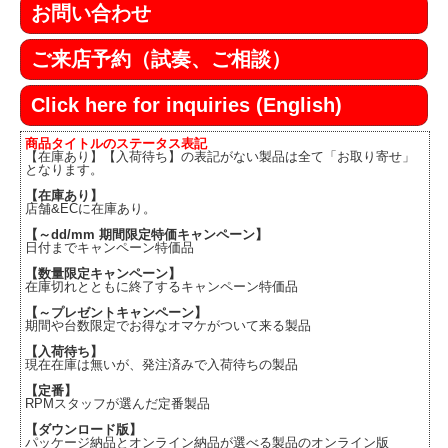
お問い合わせ
ご来店予約（試奏、ご相談）
Click here for inquiries (English)
商品タイトルのステータス表記
【在庫あり】【入荷待ち】の表記がない製品は全て「お取り寄せ」
となります。
【在庫あり】
店舗&ECに在庫あり。
【～dd/mm 期間限定特価キャンペーン】
日付までキャンペーン特価品
【数量限定キャンペーン】
在庫切れとともに終了するキャンペーン特価品
【～プレゼントキャンペーン】
期間や台数限定でお得なオマケがついて来る製品
【入荷待ち】
現在在庫は無いが、発注済みで入荷待ちの製品
【定番】
RPMスタッフが選んだ定番製品
【ダウンロード版】
パッケージ納品とオンライン納品が選べる製品のオンライン版