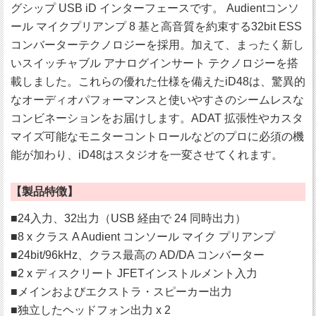
グシップ USB iD インターフェースです。 Audientコンソ
ール マイクプリアンプ 8 基と高音質を約束する32bit ESS
コンバーターテクノロジーを採用。加えて、まったく新し
いスイッチャブル アナログインサート テクノロジーを搭
載しました。これらの優れた仕様を備えたiD48は、驚異的
なオーディオパフォーマンスと使いやすさのシームレスな
コンビネーションをお届けします。ADAT 拡張性やカスタ
マイズ可能なモニターコントロールなどのプロに必須の機
能が加わり、iD48はスタジオを一変させてくれます。
【製品特徴】
■24入力、32出力（USB 経由で 24 同時出力）
■8 x クラス A Audient コンソール マイク プリアンプ
■24bit/96kHz、クラス最高の AD/DA コンバーター
■2 x ディスクリート JFETインストルメント入力
■メインおよびエクストラ・スピーカー出力
■独立したヘッドフォン出力 x 2