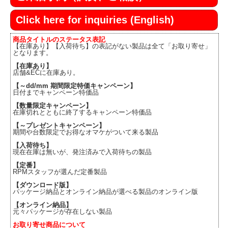
Click here for inquiries (English)
商品タイトルのステータス表記
【在庫あり】【入荷待ち】の表記がない製品は全て「お取り寄せ」
となります。
【在庫あり】
店舗&ECに在庫あり。
【～dd/mm 期間限定特価キャンペーン】
日付までキャンペーン特価品
【数量限定キャンペーン】
在庫切れとともに終了するキャンペーン特価品
【～プレゼントキャンペーン】
期間や台数限定でお得なオマケがついて来る製品
【入荷待ち】
現在在庫は無いが、発注済みで入荷待ちの製品
【定番】
RPMスタッフが選んだ定番製品
【ダウンロード版】
パッケージ納品とオンライン納品が選べる製品のオンライン版
【オンライン納品】
元々パッケージが存在しない製品
お取り寄せ商品について