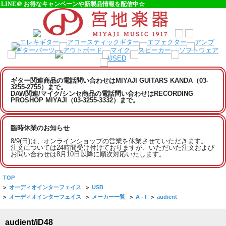
LINE＠ お得なキャンペーンや新製品情報を配信中☆
ギター関連商品の電話問い合わせはMIYAJI GUITARS KANDA（03-
3255-2755）まで。
DAW関連/マイク/シンセ商品の電話問い合わせはRECORDING
PROSHOP MIYAJI（03-3255-3332）まで。
臨時休業のお知らせ
8/9(日)は、オンラインショップの営業を休業させていただきます。
注文については24時間受け付けておりますが、いただいた注文および
お問い合わせは8月10日以降に順次対応いたします。
TOP
>
オーディオインターフェイス
>
USB
>
オーディオインターフェイス
>
メーカー一覧
>
A - I
>
audient
audient/iD48