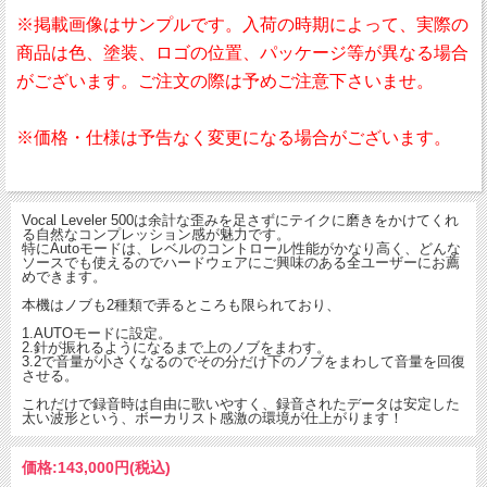
※掲載画像はサンプルです。入荷の時期によって、実際の
商品は色、塗装、ロゴの位置、パッケージ等が異なる場合
がございます。ご注文の際は予めご注意下さいませ。
※価格・仕様は予告なく変更になる場合がございます。
Vocal Leveler 500は余計な歪みを足さずにテイクに磨きをかけてくれ
る自然なコンプレッション感が魅力です。
特にAutoモードは、レベルのコントロール性能がかなり高く、どんな
ソースでも使えるのでハードウェアにご興味のある全ユーザーにお薦
めできます。
本機はノブも2種類で弄るところも限られており、
1.AUTOモードに設定。
2.針が振れるようになるまで上のノブをまわす。
3.2で音量が小さくなるのでその分だけ下のノブをまわして音量を回復
させる。
これだけで録音時は自由に歌いやすく、録音されたデータは安定した
太い波形という、ボーカリスト感激の環境が仕上がります！
価格:
143,000円
(税込)