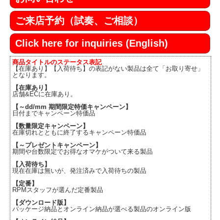
ご来店予約（試奏、ご相談）
Click here for inquiries (English)
商品タイトルのステータス表記
【在庫あり】【入荷待ち】の表記がない製品は全て「お取り寄せ」
となります。
【在庫あり】
店舗&ECに在庫あり。
【～dd/mm 期間限定特価キャンペーン】
日付までキャンペーン特価品
【数量限定キャンペーン】
在庫切れとともに終了するキャンペーン特価品
【～プレゼントキャンペーン】
期間や台数限定でお得なオマケがついて来る製品
【入荷待ち】
現在在庫は無いが、発注済みで入荷待ちの製品
【定番】
RPMスタッフが選んだ定番製品
【ダウンロード版】
パッケージ納品とオンライン納品が選べる製品のオンライン版