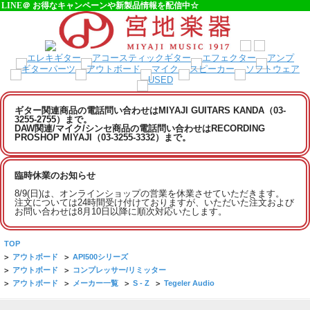
LINE＠ お得なキャンペーンや新製品情報を配信中☆
ギター関連商品の電話問い合わせはMIYAJI GUITARS KANDA（03-
3255-2755）まで。
DAW関連/マイク/シンセ商品の電話問い合わせはRECORDING
PROSHOP MIYAJI（03-3255-3332）まで。
臨時休業のお知らせ
8/9(日)は、オンラインショップの営業を休業させていただきます。
注文については24時間受け付けておりますが、いただいた注文および
お問い合わせは8月10日以降に順次対応いたします。
TOP
>
アウトボード
>
API500シリーズ
>
アウトボード
>
コンプレッサー/リミッター
>
アウトボード
>
メーカー一覧
>
S - Z
>
Tegeler Audio