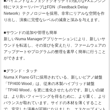
■ハイエンドなエフェクトクオリティの強力なFXエンジン
特にマスターリバーブはFDN（Feedback Delay
Network）テクノロジーを採用。非常にリアルな空間を作
り出し、演奏に完璧なレベルの減衰と深みを与えます。
■サウンドの追加や管理も簡単
新しいNuma Managerアプリケーションにより、新しいサ
ウンドを転送し、その並びを変えたり、ファームウェアの
アップデートやプログラムの整理を素早く簡単に行うこと
ができます。
■グランド・タッチ
Numa X Piano GTに採用されている、新しいピアノ鍵盤
「TP/400 Wood」は、従来の木製ハイブリッド鍵盤
「TP/40 Wood」を更に進化させたものです。新しい白鍵
は、より良いフィーリングを得るために、より重く、より
バランスが取れています。サイドの木材を薄くすること
で、安定した演奏が可能になりました。エスケープメント