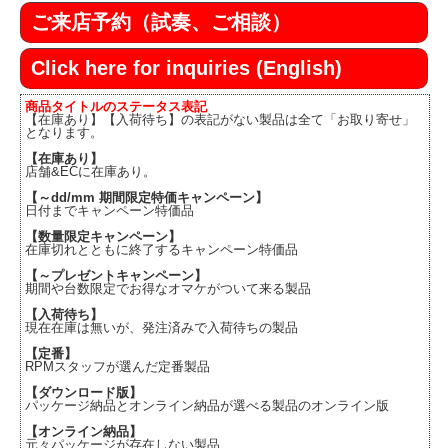
ご来店予約（試奏、ご相談）
Click here for inquiries (English)
商品タイトルのステータス表記
【在庫あり】【入荷待ち】の表記がない製品は全て「お取り寄せ」
となります。
【在庫あり】
店舗&ECに在庫あり。
【～dd/mm 期間限定特価キャンペーン】
日付までキャンペーン特価品
【数量限定キャンペーン】
在庫切れとともに終了するキャンペーン特価品
【～プレゼントキャンペーン】
期間や台数限定でお得なオマケがついて来る製品
【入荷待ち】
現在在庫は無いが、発注済みで入荷待ちの製品
【定番】
RPMスタッフが選んだ定番製品
【ダウンロード版】
パッケージ納品とオンライン納品が選べる製品のオンライン版
【オンライン納品】
元々パッケージが存在しない製品