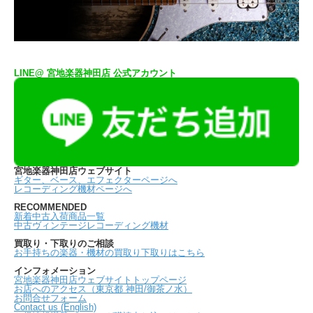
LINE@ 宮地楽器神田店 公式アカウント
宮地楽器神田店ウェブサイト
ギター、ベース、エフェクターページへ
レコーディング機材ページへ
RECOMMENDED
新着中古入荷商品一覧
中古ヴィンテージレコーディング機材
買取り・下取りのご相談
お手持ちの楽器・機材の買取り下取りはこちら
インフォメーション
宮地楽器神田店ウェブサイトトップページ
お店へのアクセス（東京都 神田/御茶ノ水）
お問合せフォーム
Contact us (English)