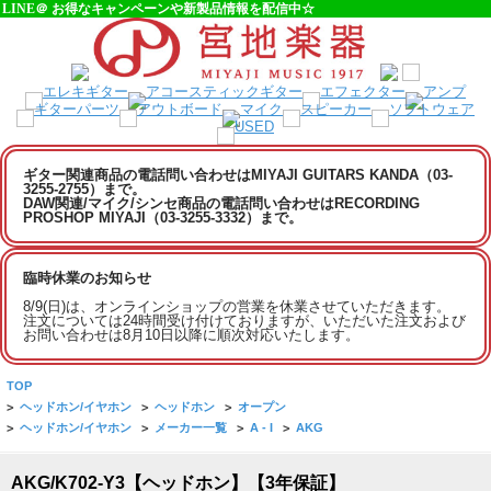
LINE＠ お得なキャンペーンや新製品情報を配信中☆
ギター関連商品の電話問い合わせはMIYAJI GUITARS KANDA（03-
3255-2755）まで。
DAW関連/マイク/シンセ商品の電話問い合わせはRECORDING
PROSHOP MIYAJI（03-3255-3332）まで。
臨時休業のお知らせ
8/9(日)は、オンラインショップの営業を休業させていただきます。
注文については24時間受け付けておりますが、いただいた注文および
お問い合わせは8月10日以降に順次対応いたします。
TOP
>
ヘッドホン/イヤホン
>
ヘッドホン
>
オープン
>
ヘッドホン/イヤホン
>
メーカー一覧
>
A - I
>
AKG
AKG/K702-Y3【ヘッドホン】【3年保証】