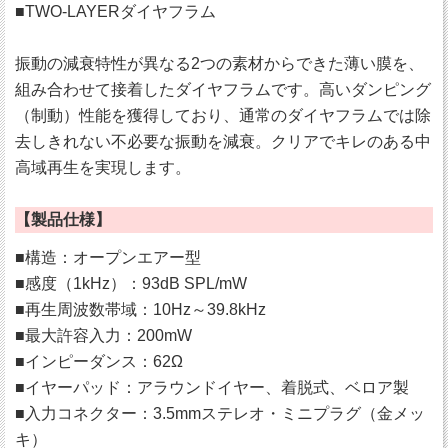
■TWO-LAYERダイヤフラム
振動の減衰特性が異なる2つの素材からできた薄い膜を、
組み合わせて接着したダイヤフラムです。高いダンピング
（制動）性能を獲得しており、通常のダイヤフラムでは除
去しきれない不必要な振動を減衰。クリアでキレのある中
高域再生を実現します。
【製品仕様】
■構造：オープンエアー型
■感度（1kHz）：93dB SPL/mW
■再生周波数帯域：10Hz～39.8kHz
■最大許容入力：200mW
■インピーダンス：62Ω
■イヤーパッド：アラウンドイヤー、着脱式、ベロア製
■入力コネクター：3.5mmステレオ・ミニプラグ（金メッ
キ）