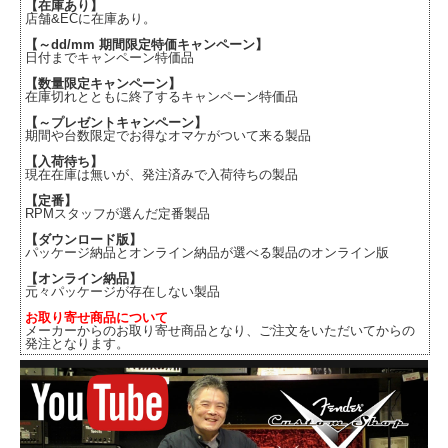
【在庫あり】
店舗&ECに在庫あり。
【～dd/mm 期間限定特価キャンペーン】
日付までキャンペーン特価品
【数量限定キャンペーン】
在庫切れとともに終了するキャンペーン特価品
【～プレゼントキャンペーン】
期間や台数限定でお得なオマケがついて来る製品
【入荷待ち】
現在在庫は無いが、発注済みで入荷待ちの製品
【定番】
RPMスタッフが選んだ定番製品
【ダウンロード版】
パッケージ納品とオンライン納品が選べる製品のオンライン版
【オンライン納品】
元々パッケージが存在しない製品
お取り寄せ商品について
メーカーからのお取り寄せ商品となり、ご注文をいただいてからの
発注となります。