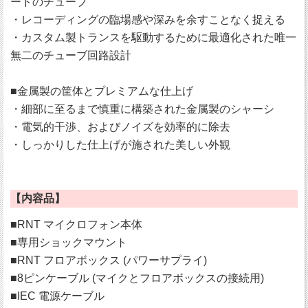
ードのチューブ
・レコーディングの臨場感や深みを余すことなく捉える
・カスタム製トランスを駆動するために最適化された唯一
無二のチューブ回路設計
■金属製の筐体とプレミアムな仕上げ
・細部に至るまで慎重に構築された金属製のシャーシ
・電気的干渉、およびノイズを効率的に除去
・しっかりした仕上げが施された美しい外観
【内容品】
■RNT マイクロフォン本体
■専用ショックマウント
■RNT フロアボックス (パワーサプライ)
■8ピンケーブル (マイクとフロアボックスの接続用)
■IEC 電源ケーブル