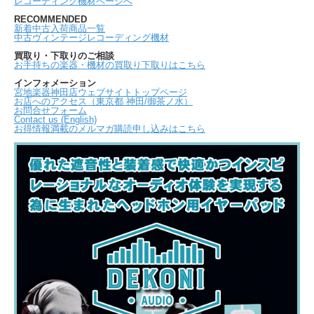
レコーディング機材ページへ
RECOMMENDED
新着中古入荷商品一覧
中古ヴィンテージレコーディング機材
買取り・下取りのご相談
お手持ちの楽器・機材の買取り下取りはこちら
インフォメーション
宮地楽器神田店ウェブサイトトップページ
お店へのアクセス（東京都 神田/御茶ノ水）
お問合せフォーム
Contact us (English)
お得情報満載のメルマガ購読申し込みはこちら