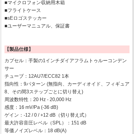
■マイクロフォン収納用木箱
■フライトケース
■sEロゴステッカー
■ユーザーマニュアル、保証書
【製品仕様】
カプセル：手製の1インチダイアフラムトゥルーコンデン
サー
チューブ：12AU7/ECC82 1本
指向性：9パターン (無指向、カーディオイド、フィギュア
8、その間3ステップごとに切り替え)
周波数特性：20 Hz - 20,000 Hz
感度：16 mV/Pa (-36 dB)
ゲイン：-12 / 0 / +12 dB（切り替え式）
最大許容音圧レベル（SPL）：151 dB
等価ノイズレベル：18 dB(A)