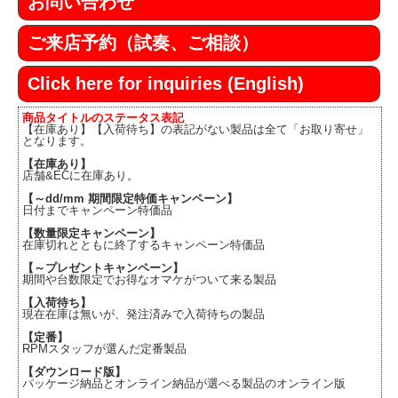
お問い合わせ
ご来店予約（試奏、ご相談）
Click here for inquiries (English)
商品タイトルのステータス表記
【在庫あり】【入荷待ち】の表記がない製品は全て「お取り寄せ」
となります。
【在庫あり】
店舗&ECに在庫あり。
【～dd/mm 期間限定特価キャンペーン】
日付までキャンペーン特価品
【数量限定キャンペーン】
在庫切れとともに終了するキャンペーン特価品
【～プレゼントキャンペーン】
期間や台数限定でお得なオマケがついて来る製品
【入荷待ち】
現在在庫は無いが、発注済みで入荷待ちの製品
【定番】
RPMスタッフが選んだ定番製品
【ダウンロード版】
パッケージ納品とオンライン納品が選べる製品のオンライン版