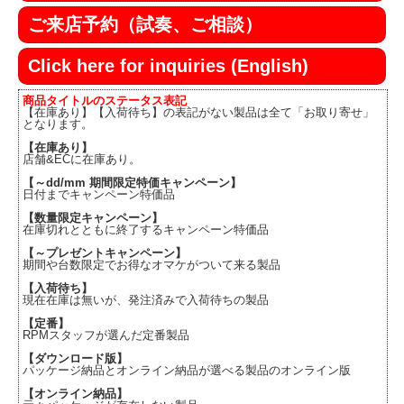
ご来店予約（試奏、ご相談）
Click here for inquiries (English)
商品タイトルのステータス表記
【在庫あり】【入荷待ち】の表記がない製品は全て「お取り寄せ」
となります。
【在庫あり】
店舗&ECに在庫あり。
【～dd/mm 期間限定特価キャンペーン】
日付までキャンペーン特価品
【数量限定キャンペーン】
在庫切れとともに終了するキャンペーン特価品
【～プレゼントキャンペーン】
期間や台数限定でお得なオマケがついて来る製品
【入荷待ち】
現在在庫は無いが、発注済みで入荷待ちの製品
【定番】
RPMスタッフが選んだ定番製品
【ダウンロード版】
パッケージ納品とオンライン納品が選べる製品のオンライン版
【オンライン納品】