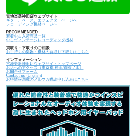
宮地楽器神田店ウェブサイト
ギター、ベース、エフェクターページへ
レコーディング機材ページへ
RECOMMENDED
新着中古入荷商品一覧
中古ヴィンテージレコーディング機材
買取り・下取りのご相談
お手持ちの楽器・機材の買取り下取りはこちら
インフォメーション
宮地楽器神田店ウェブサイトトップページ
お店へのアクセス（東京都 神田/御茶ノ水）
お問合せフォーム
Contact us (English)
お得情報満載のメルマガ購読申し込みはこちら