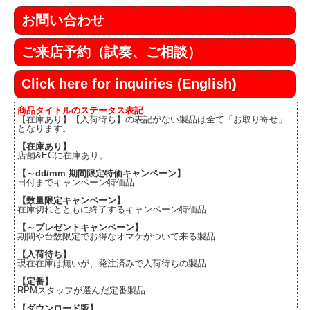
お問い合わせ
ご来店予約（試奏、ご相談）
Click here for inquiries (English)
商品タイトルのステータス表記
【在庫あり】【入荷待ち】の表記がない製品は全て「お取り寄せ」
となります。
【在庫あり】
店舗&ECに在庫あり。
【～dd/mm 期間限定特価キャンペーン】
日付までキャンペーン特価品
【数量限定キャンペーン】
在庫切れとともに終了するキャンペーン特価品
【～プレゼントキャンペーン】
期間や台数限定でお得なオマケがついて来る製品
【入荷待ち】
現在在庫は無いが、発注済みで入荷待ちの製品
【定番】
RPMスタッフが選んだ定番製品
【ダウンロード版】