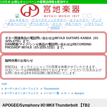
LINE＠ お得なキャンペーンや新製品情報を配信中☆
ギター関連商品の電話問い合わせはMIYAJI GUITARS KANDA（03-
3255-2755）まで。
DAW関連/マイク/シンセ商品の電話問い合わせはRECORDING
PROSHOP MIYAJI（03-3255-3332）まで。
臨時休業のお知らせ
8/9(日)は、オンラインショップの営業を休業させていただきます。
注文については24時間受け付けておりますが、いただいた注文および
お問い合わせは8月10日以降に順次対応いたします。
TOP
>
オーディオインターフェイス
>
Thunderbolt
>
オーディオインターフェイス
>
メーカー一覧
>
A - I
>
Apogee
APOGEE/Symphony I/O MKII Thunderbolt 【TB2