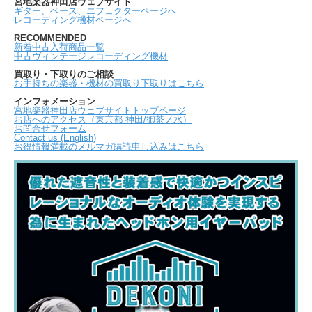
宮地楽器神田店ウェブサイト
ギター、ベース、エフェクターページへ
レコーディング機材ページへ
RECOMMENDED
新着中古入荷商品一覧
中古ヴィンテージレコーディング機材
買取り・下取りのご相談
お手持ちの楽器・機材の買取り下取りはこちら
インフォメーション
宮地楽器神田店ウェブサイトトップページ
お店へのアクセス（東京都 神田/御茶ノ水）
お問合せフォーム
Contact us (English)
お得情報満載のメルマガ購読申し込みはこちら