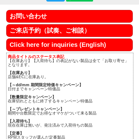
お問い合わせ
ご来店予約（試奏、ご相談）
Click here for inquiries (English)
商品タイトルのステータス表記
【在庫あり】【入荷待ち】の表記がない製品は全て「お取り寄せ」
となります。
【在庫あり】
店舗&ECに在庫あり。
【～dd/mm 期間限定特価キャンペーン】
日付までキャンペーン特価品
【数量限定キャンペーン】
在庫切れとともに終了するキャンペーン特価品
【～プレゼントキャンペーン】
期間や台数限定でお得なオマケがついて来る製品
【入荷待ち】
現在在庫は無いが、発注済みで入荷待ちの製品
【定番】
RPMスタッフが選んだ定番製品