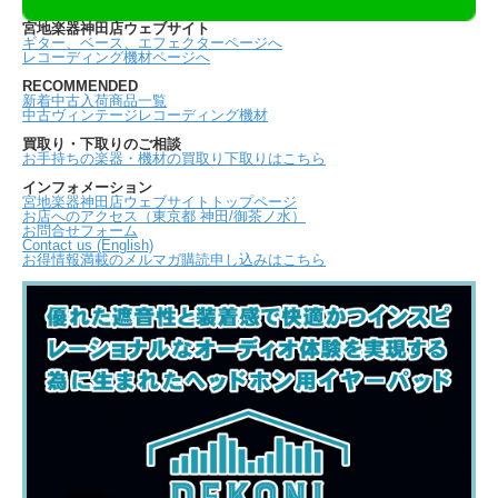
宮地楽器神田店ウェブサイト
ギター、ベース、エフェクターページへ
レコーディング機材ページへ
RECOMMENDED
新着中古入荷商品一覧
中古ヴィンテージレコーディング機材
買取り・下取りのご相談
お手持ちの楽器・機材の買取り下取りはこちら
インフォメーション
宮地楽器神田店ウェブサイトトップページ
お店へのアクセス（東京都 神田/御茶ノ水）
お問合せフォーム
Contact us (English)
お得情報満載のメルマガ購読申し込みはこちら