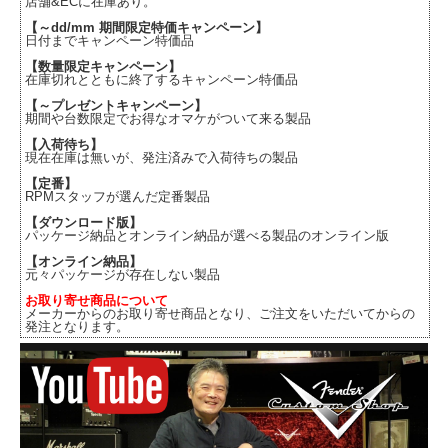
店舗&ECに在庫あり。
【～dd/mm 期間限定特価キャンペーン】
日付までキャンペーン特価品
【数量限定キャンペーン】
在庫切れとともに終了するキャンペーン特価品
【～プレゼントキャンペーン】
期間や台数限定でお得なオマケがついて来る製品
【入荷待ち】
現在在庫は無いが、発注済みで入荷待ちの製品
【定番】
RPMスタッフが選んだ定番製品
【ダウンロード版】
パッケージ納品とオンライン納品が選べる製品のオンライン版
【オンライン納品】
元々パッケージが存在しない製品
お取り寄せ商品について
メーカーからのお取り寄せ商品となり、ご注文をいただいてからの
発注となります。