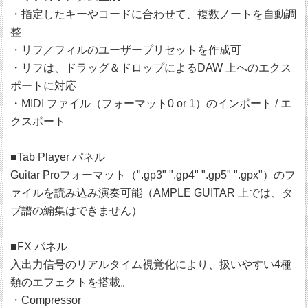
・指定したキーやコードに合わせて、複数ノートを自動調
整
・リフ／フィルのユーザープリセットを作成可
・リフは、ドラッグ＆ドロップによるDAW 上へのエクス
ポートに対応
・MIDI ファイル（フォーマット0 or 1）のインポート / エ
クスポート
■Tab Player パネル
Guitar Proフォーマット（".gp3" ".gp4" ".gp5" ".gpx"）のフ
ァイルを読み込み演奏可能（AMPLE GUITAR 上では、タ
ブ譜の編集はできません）
■FX パネル
入出力信号のリアルタイム視覚化により、扱いやすい4種
類のエフェクトを搭載。
・Compressor