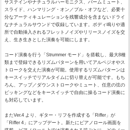
サステインやナチュラルハーモニクス、パームミュート、
スライド、ハンマリング・オン／プル・オフなど、必要十
分なアーティキュレーションを残響成分を含まないドライ
なナチュラルサウンドで収録しています。ボディ鳴りや適
所で自動挿入されるフレットノイズやリリースノイズを交
え、生き生きとした演奏を可能にします。
コード演奏を行う「Strummer モード」を搭載し、最大8種
類まで登録できるリズムパターンを用いてアルペジオやス
トロークを交えた演奏が可能。使用するリズムパターンは
キースイッチでリアルタイムに切り替えが可能です。もち
ろん、アップ／ダウンストロークやミュート、任意の弦の
ピッキングなどをキースイッチで自由に操るコード演奏に
も対応しています。
またVer.4 より、ギター・リフを作成する「Riffer」が
「Riffer 4」にアップデート。新たにピアノロール画面を