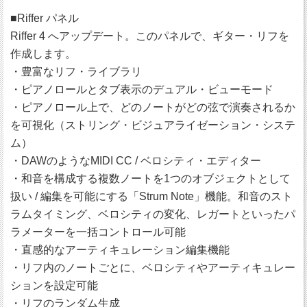
■Riffer パネル
Riffer 4 へアップデート。このパネルで、ギター・リフを
作成します。
・豊富なリフ・ライブラリ
・ピアノロールとタブ表示のデュアル・ビューモード
・ピアノロール上で、どのノートがどの弦で演奏されるか
を可視化（ストリング・ビジュアライゼーション・システ
ム）
・DAWのようなMIDI CC / ベロシティ・エディター
・和音を構成する複数ノートを1つのオブジェクトとして
扱い / 編集を可能にする「Strum Note」機能。和音のスト
ラムタイミング、ベロシティの変化、レガートといったパ
ラメーターを一括コントロール可能
・直感的なアーティキュレーション編集機能
・リフ内のノートごとに、ベロシティやアーティキュレー
ションを設定可能
・リフのランダム生成