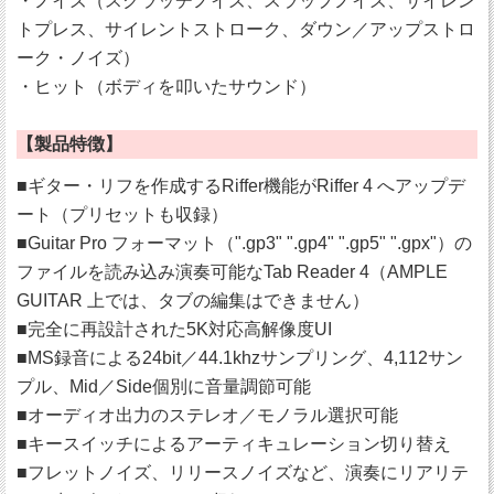
・ノイズ（スクラッチノイズ、スラップノイズ、サイレン
トプレス、サイレントストローク、ダウン／アップストロ
ーク・ノイズ）
・ヒット（ボディを叩いたサウンド）
【製品特徴】
■ギター・リフを作成するRiffer機能がRiffer 4 へアップデ
ート（プリセットも収録）
■Guitar Pro フォーマット（".gp3" ".gp4" ".gp5" ".gpx"）の
ファイルを読み込み演奏可能なTab Reader 4（AMPLE
GUITAR 上では、タブの編集はできません）
■完全に再設計された5K対応高解像度UI
■MS録音による24bit／44.1khzサンプリング、4,112サン
プル、Mid／Side個別に音量調節可能
■オーディオ出力のステレオ／モノラル選択可能
■キースイッチによるアーティキュレーション切り替え
■フレットノイズ、リリースノイズなど、演奏にリアリテ