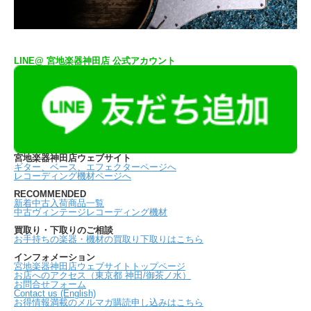
LINE@ 宮地楽器神田店 公式アカウント
宮地楽器神田店ウェブサイト
ギター、ベース、エフェクターページへ
レコーディング機材ページへ
RECOMMENDED
新着中古入荷商品一覧
中古ヴィンテージレコーディング機材
買取り・下取りのご相談
お手持ちの楽器・機材の買取り下取りはこちら
インフォメーション
宮地楽器神田店ウェブサイトトップページ
お店へのアクセス（東京都 神田/御茶ノ水）
お問合せフォーム
Contact us (English)
お得情報満載のメルマガ購読申し込みはこちら