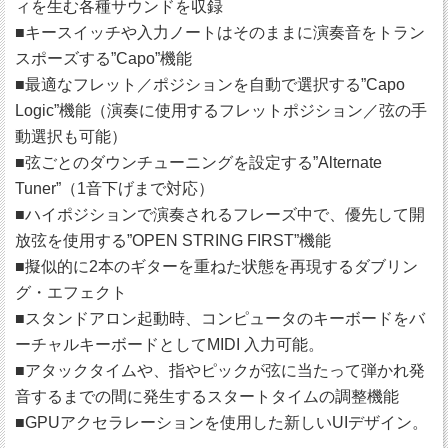
ィを生む各種サウンドを収録
■キースイッチや入力ノートはそのままに演奏音をトラン
スポーズする”Capo”機能
■最適なフレット／ポジションを自動で選択する”Capo
Logic”機能（演奏に使用するフレットポジション／弦の手
動選択も可能）
■弦ごとのダウンチューニングを設定する”Alternate
Tuner”（1音下げまで対応）
■ハイポジションで演奏されるフレーズ中で、優先して開
放弦を使用する”OPEN STRING FIRST”機能
■擬似的に2本のギターを重ねた状態を再現するダブリン
グ・エフェクト
■スタンドアロン起動時、コンピュータのキーボードをバ
ーチャルキーボードとしてMIDI 入力可能。
■アタックタイムや、指やピックが弦に当たって弾かれ発
音するまでの間に発生するスタートタイムの調整機能
■GPUアクセラレーションを使用した新しいUIデザイン。