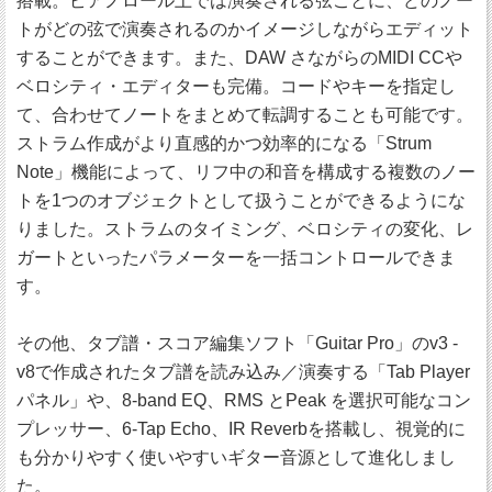
搭載。ピアノロール上では演奏される弦ごとに、どのノー
トがどの弦で演奏されるのかイメージしながらエディット
することができます。また、DAW さながらのMIDI CCや
ベロシティ・エディターも完備。コードやキーを指定し
て、合わせてノートをまとめて転調することも可能です。
ストラム作成がより直感的かつ効率的になる「Strum
Note」機能によって、リフ中の和音を構成する複数のノー
トを1つのオブジェクトとして扱うことができるようにな
りました。ストラムのタイミング、ベロシティの変化、レ
ガートといったパラメーターを一括コントロールできま
す。
その他、タブ譜・スコア編集ソフト「Guitar Pro」のv3 -
v8で作成されたタブ譜を読み込み／演奏する「Tab Player
パネル」や、8-band EQ、RMS とPeak を選択可能なコン
プレッサー、6-Tap Echo、IR Reverbを搭載し、視覚的に
も分かりやすく使いやすいギター音源として進化しまし
た。