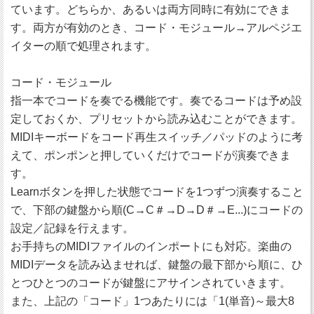
ています。どちらか、あるいは両方同時に有効にできま
す。両方が有効のとき、コード・モジュール→アルペジエ
イターの順で処理されます。
コード・モジュール
指一本でコードを奏でる機能です。奏でるコードは予め設
定しておくか、プリセットから読み込むことができます。
MIDIキーボードをコード再生スイッチ／パッドのように考
えて、ポンポンと押していくだけでコードが演奏できま
す。
Learnボタンを押した状態でコードを1つずつ演奏すること
で、下部の鍵盤から順(C→C＃→D→D＃→E...)にコードの
設定／記録を行えます。
お手持ちのMIDIファイルのインポートにも対応。楽曲の
MIDIデータを読み込ませれば、鍵盤の最下部から順に、ひ
とつひとつのコードが鍵盤にアサインされていきます。
また、上記の「コード」1つあたりには「1(単音)～最大8