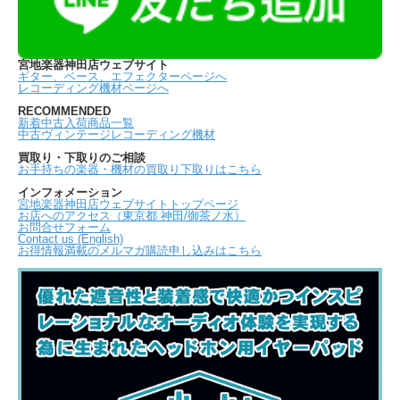
宮地楽器神田店ウェブサイト
ギター、ベース、エフェクターページへ
レコーディング機材ページへ
RECOMMENDED
新着中古入荷商品一覧
中古ヴィンテージレコーディング機材
買取り・下取りのご相談
お手持ちの楽器・機材の買取り下取りはこちら
インフォメーション
宮地楽器神田店ウェブサイトトップページ
お店へのアクセス（東京都 神田/御茶ノ水）
お問合せフォーム
Contact us (English)
お得情報満載のメルマガ購読申し込みはこちら