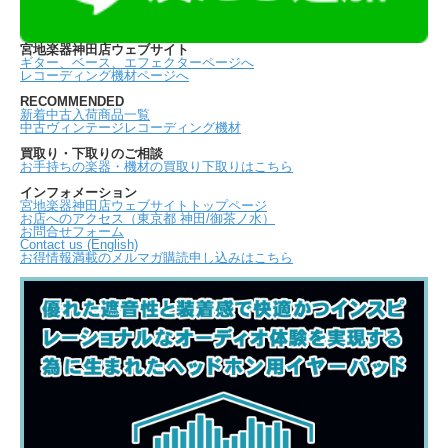
宮地楽器神田店ウェブサイト
ギター、ベース、エフェクターページへ
レコーディング機材ページへ
RECOMMENDED
新着中古入荷商品一覧
中古ヴィンテージレコーディング機材
買取り・下取りのご相談
お手持ちの楽器・機材の買取り下取りはこちら
インフォメーション
宮地楽器神田店ウェブサイトトップページ
お店へのアクセス（東京都 神田/御茶ノ水）
お問合せフォーム
Contact us (English)
お得情報満載のメルマガ購読申し込みはこちら