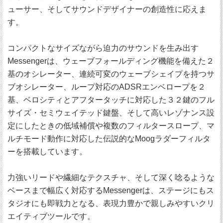
ューサー、そしてサウンドデザイナーの創造性に応えま
す。
コンパクトなサイズながら迫力のサウンドを生み出す
Messengerは、ウェーブフォールディング機能を備えた２
基のオシレーター、連続可変のウェーブシェイプを持つサ
ブオシレーター、ループ対応のADSRエンベロープを２
基、ベロシティとアフタータッチに対応した３２鍵のフル
サイズ・セミウェイテッド鍵盤、そして高いレゾナンス設
定にしたときの低域補償や複数のフィルタースロープ、マ
ルチモード動作に対応した伝説的なMoogラダーフィルタ
ーを搭載しています。
力強いリードや繊細なテクスチャ、そして深く唸るような
ベースまで幅広く対応するMessengerは、ステージにもス
タジオにも即戦力となる、表現力豊かで親しみやすいクリ
エイティブツールです。