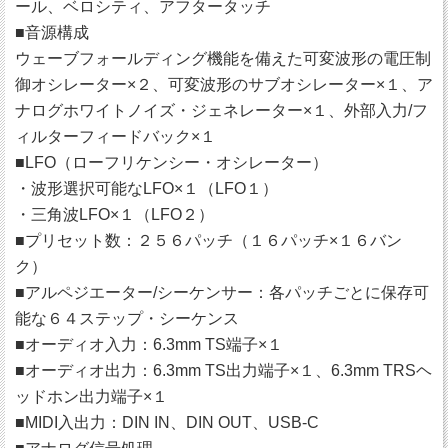
ール、ベロシティ、アフタータッチ
■音源構成
ウェーブフォールディング機能を備えた可変波形の電圧制
御オシレーター×２、可変波形のサブオシレーター×１、ア
ナログホワイトノイズ・ジェネレーター×１、外部入力/フ
ィルターフィードバック×１
■LFO（ローフリケンシー・オシレーター）
・波形選択可能なLFO×１（LFO１）
・三角波LFO×１（LFO２）
■プリセット数：２５６パッチ（１６パッチ×１６バン
ク）
■アルペジエーター/シーケンサー：各パッチごとに保存可
能な６４ステップ・シーケンス
■オーディオ入力：6.3mm TS端子×１
■オーディオ出力：6.3mm TS出力端子×１、6.3mm TRSヘ
ッドホン出力端子×１
■MIDI入出力：DIN IN、DIN OUT、USB-C