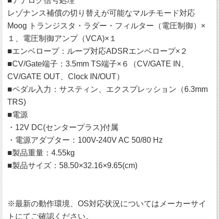
■アナログ信号処理
レゾナンス補償の切り替えが可能なマルチモード対応
Moog トランジスタ・ラダー・フィルター（電圧制御）×
１、電圧制御アンプ（VCA)×１
■エンベロープ：ループ対応ADSRエンベロープ×２
■CV/Gate端子：3.5mm TS端子×６（CV/GATE IN、
CV/GATE OUT、Clock IN/OUT）
■ペダル入力：サスティン、エクスプレッション（6.3mm
TRS)
■電源
・12V DC(センタープラス)付属
・電源アダプター：100V-240V AC 50/80 Hz
■製品重量：4.55kg
■製品サイズ：58.50×32.16×9.65(cm)
※最新の動作環境、OS対応状況についてはメーカーサイ
トにてご確認ください。