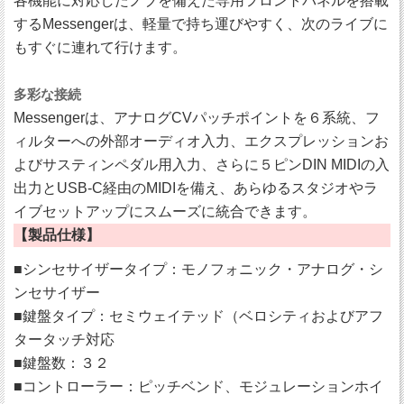
各機能に対応したノブを備えた専用フロントパネルを搭載
するMessengerは、軽量で持ち運びやすく、次のライブに
もすぐに連れて行けます。
多彩な接続
Messengerは、アナログCVパッチポイントを６系統、フ
ィルターへの外部オーディオ入力、エクスプレッションお
よびサスティンペダル用入力、さらに５ピンDIN MIDIの入
出力とUSB-C経由のMIDIを備え、あらゆるスタジオやラ
イブセットアップにスムーズに統合できます。
【製品仕様】
■シンセサイザータイプ：モノフォニック・アナログ・シ
ンセサイザー
■鍵盤タイプ：セミウェイテッド（ベロシティおよびアフ
タータッチ対応
■鍵盤数：３２
■コントローラー：ピッチベンド、モジュレーションホイ