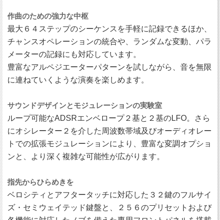
作曲のための強力な中枢
最大６４ステップのシーケンスを手軽に記録できるほか、
チャンスオペレーションの統合や、ランダムな変動、パラ
メーターの記録にも対応しています。
豊富なアルペジエーターパターンを試しながら、音を無限
に連ねていくような演奏を楽しめます。
サウンドデザインとモジュレーションの実験室
ループ可能なADSRエンベロープ２基と２基のLFO。さら
にオシレーター２を介した周波数帯域及びオーディオレー
トでの拡張モジュレーションにより、豊富な変調オプショ
ンと、より深く複雑な可能性が広がります。
指先からひらめきを
ベロシティとアフタータッチに対応した３２鍵のフルサイ
ズ・セミウェイテッド鍵盤と、２５６のプリセットおよび