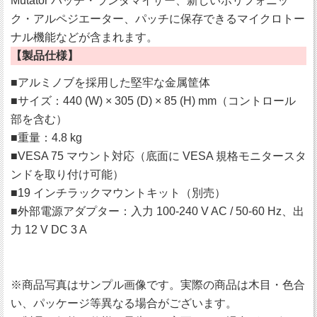
Mutator パッチ・ランダマイザー、新しいポリフォニッ
ク・アルペジエーター、パッチに保存できるマイクロトー
ナル機能などが含まれます。
【製品仕様】
■アルミノブを採用した堅牢な金属筐体
■サイズ：440 (W) × 305 (D) × 85 (H) mm（コントロール
部を含む）
■重量：4.8 kg
■VESA 75 マウント対応（底面に VESA 規格モニタースタ
ンドを取り付け可能）
■19 インチラックマウントキット（別売）
■外部電源アダプター：入力 100-240 V AC / 50-60 Hz、出
力 12 V DC 3 A
※商品写真はサンプル画像です。実際の商品は木目・色合
い、パッケージ等異なる場合がございます。