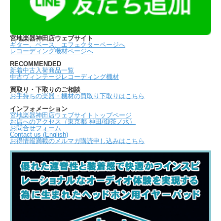
宮地楽器神田店ウェブサイト
ギター、ベース、エフェクターページへ
レコーディング機材ページへ
RECOMMENDED
新着中古入荷商品一覧
中古ヴィンテージレコーディング機材
買取り・下取りのご相談
お手持ちの楽器・機材の買取り下取りはこちら
インフォメーション
宮地楽器神田店ウェブサイトトップページ
お店へのアクセス（東京都 神田/御茶ノ水）
お問合せフォーム
Contact us (English)
お得情報満載のメルマガ購読申し込みはこちら