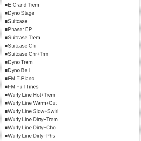
■E.Grand Trem
■Dyno Stage
■Suitcase
■Phaser EP
■Suitcase Trem
■Suitcase Chr
■Suitcase Chr+Trm
■Dyno Trem
■Dyno Bell
■FM E.Piano
■FM Full Tines
■Wurly Line Hot+Trem
■Wurly Line Warm+Cut
■Wurly Line Slow+Swirl
■Wurly Line Dirty+Trem
■Wurly Line Dirty+Cho
■Wurly Line Dirty+Phs