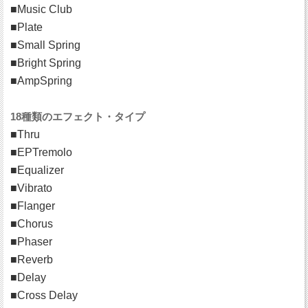
■Music Club
■Plate
■Small Spring
■Bright Spring
■AmpSpring
18種類のエフェクト・タイプ
■Thru
■EPTremolo
■Equalizer
■Vibrato
■Flanger
■Chorus
■Phaser
■Reverb
■Delay
■Cross Delay