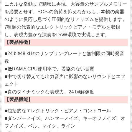
ニカルな挙動まで精密に再現。大容量のサンプルメモリー
を必要とせず、PCへの負荷を抑えながらも、本物の楽器
のように反応し息づく圧倒的なリアリズムを提供します。
7種類の代表的なエレクトリックピアノ・モデルを収録
し、表現力豊かな演奏をDAW環境で実現します。
【製品特徴】
■24 bit/48 kHzのサンプリングレートと無制限の同時発音
数
■低RAMとCPU使用率で、妥協のない音質
■中で切り替えても出力音声に影響のないサウンドとエフ
ェクト
■真のダイナミックな表現力、24 bit解像度
【製品機能】
■包括的なエレクトリック・ピアノ・コントロール
■ダンパーノイズ、ハンマーノイズ、キーオフノイズ、オ
フノイズ、ベル、マイク、ライン