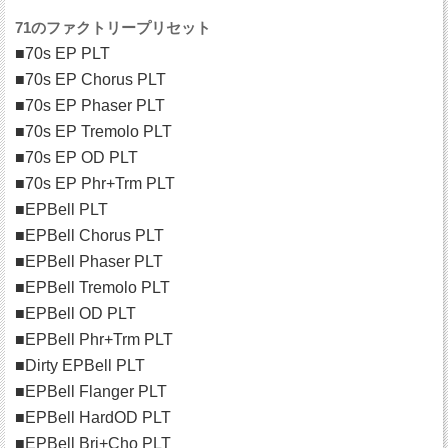
71のファクトリープリセット
■70s EP PLT
■70s EP Chorus PLT
■70s EP Phaser PLT
■70s EP Tremolo PLT
■70s EP OD PLT
■70s EP Phr+Trm PLT
■EPBell PLT
■EPBell Chorus PLT
■EPBell Phaser PLT
■EPBell Tremolo PLT
■EPBell OD PLT
■EPBell Phr+Trm PLT
■Dirty EPBell PLT
■EPBell Flanger PLT
■EPBell HardOD PLT
■EPBell Bri+Cho PLT