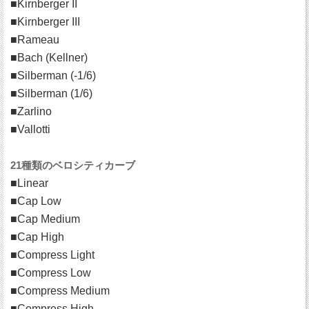
■Kirnberger II
■Kirnberger III
■Rameau
■Bach (Kellner)
■Silberman (-1/6)
■Silberman (1/6)
■Zarlino
■Vallotti
21種類のベロシティカーブ
■Linear
■Cap Low
■Cap Medium
■Cap High
■Compress Light
■Compress Low
■Compress Medium
■Compress High