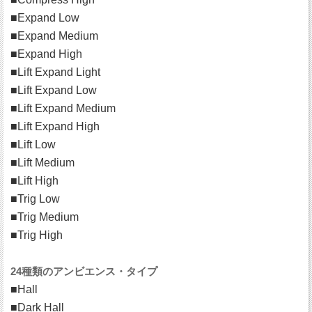
■Expand Low
■Expand Medium
■Expand High
■Lift Expand Light
■Lift Expand Low
■Lift Expand Medium
■Lift Expand High
■Lift Low
■Lift Medium
■Lift High
■Trig Low
■Trig Medium
■Trig High
24種類のアンビエンス・タイプ
■Hall
■Dark Hall