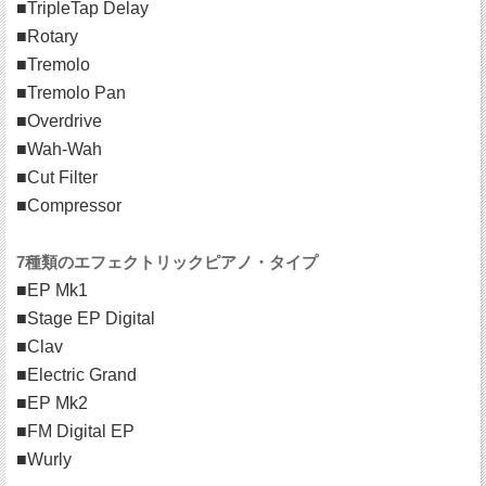
■TripleTap Delay
■Rotary
■Tremolo
■Tremolo Pan
■Overdrive
■Wah-Wah
■Cut Filter
■Compressor
7種類のエフェクトリックピアノ・タイプ
■EP Mk1
■Stage EP Digital
■Clav
■Electric Grand
■EP Mk2
■FM Digital EP
■Wurly