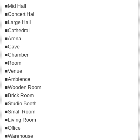
■Mid Hall
■Concert Hall
■Large Hall
■Cathedral
■Arena
■Cave
■Chamber
■Room
■Venue
■Ambience
■Wooden Room
■Brick Room
■Studio Booth
■Small Room
■Living Room
■Office
■Warehouse