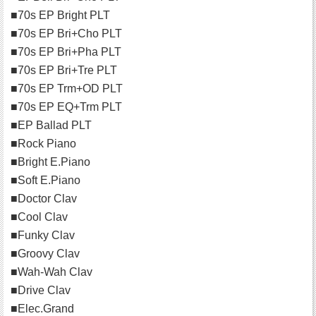
■70s EP Bright PLT
■70s EP Bri+Cho PLT
■70s EP Bri+Pha PLT
■70s EP Bri+Tre PLT
■70s EP Trm+OD PLT
■70s EP EQ+Trm PLT
■EP Ballad PLT
■Rock Piano
■Bright E.Piano
■Soft E.Piano
■Doctor Clav
■Cool Clav
■Funky Clav
■Groovy Clav
■Wah-Wah Clav
■Drive Clav
■Elec.Grand