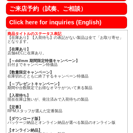
ご来店予約（試奏、ご相談）
Click here for inquiries (English)
商品タイトルのステータス表記
【在庫あり】【入荷待ち】の表記がない製品は全て「お取り寄せ」
となります。
【在庫あり】
店舗&ECに在庫あり。
【～dd/mm 期間限定特価キャンペーン】
日付までキャンペーン特価品
【数量限定キャンペーン】
在庫切れとともに終了するキャンペーン特価品
【～プレゼントキャンペーン】
期間や台数限定でお得なオマケがついて来る製品
【入荷待ち】
現在在庫は無いが、発注済みで入荷待ちの製品
【定番】
RPMスタッフが選んだ定番製品
【ダウンロード版】
パッケージ納品とオンライン納品が選べる製品のオンライン版
【オンライン納品】