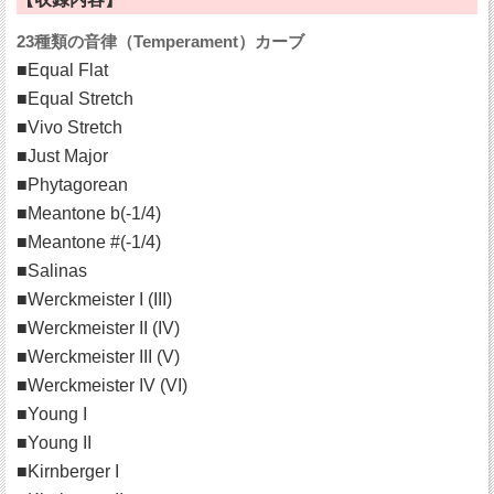
23種類の音律（Temperament）カーブ
■Equal Flat
■Equal Stretch
■Vivo Stretch
■Just Major
■Phytagorean
■Meantone b(-1/4)
■Meantone #(-1/4)
■Salinas
■Werckmeister I (III)
■Werckmeister II (IV)
■Werckmeister III (V)
■Werckmeister IV (VI)
■Young I
■Young II
■Kirnberger I