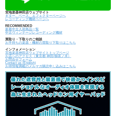
宮地楽器神田店ウェブサイト
ギター、ベース、エフェクターページへ
レコーディング機材ページへ
RECOMMENDED
新着中古入荷商品一覧
中古ヴィンテージレコーディング機材
買取り・下取りのご相談
お手持ちの楽器・機材の買取り下取りはこちら
インフォメーション
宮地楽器神田店ウェブサイトトップページ
お店へのアクセス（東京都 神田/御茶ノ水）
お問合せフォーム
Contact us (English)
お得情報満載のメルマガ購読申し込みはこちら