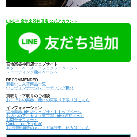
LINE@ 宮地楽器神田店 公式アカウント
宮地楽器神田店ウェブサイト
ギター、ベース、エフェクターページへ
レコーディング機材ページへ
RECOMMENDED
新着中古入荷商品一覧
中古ヴィンテージレコーディング機材
買取り・下取りのご相談
お手持ちの楽器・機材の買取り下取りはこちら
インフォメーション
宮地楽器神田店ウェブサイトトップページ
お店へのアクセス（東京都 神田/御茶ノ水）
お問合せフォーム
Contact us (English)
お得情報満載のメルマガ購読申し込みはこちら