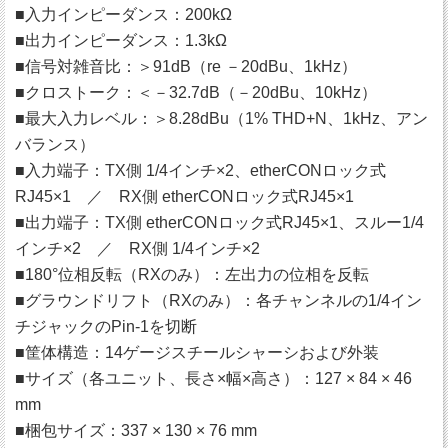
■入力インピーダンス：200kΩ
■出力インピーダンス：1.3kΩ
■信号対雑音比：＞91dB（re －20dBu、1kHz）
■クロストーク：＜－32.7dB（－20dBu、10kHz）
■最大入力レベル：＞8.28dBu（1% THD+N、1kHz、アン
バランス）
■入力端子：TX側 1/4インチ×2、etherCONロック式
RJ45×1 ／ RX側 etherCONロック式RJ45×1
■出力端子：TX側 etherCONロック式RJ45×1、スルー1/4
インチ×2 ／ RX側 1/4インチ×2
■180°位相反転（RXのみ）：左出力の位相を反転
■グラウンドリフト（RXのみ）：各チャンネルの1/4イン
チジャックのPin-1を切断
■筐体構造：14ゲージスチールシャーシおよび外装
■サイズ（各ユニット、長さ×幅×高さ）：127 × 84 × 46
mm
■梱包サイズ：337 × 130 × 76 mm