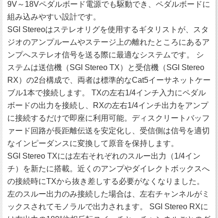
9V～18Vペダルボード電源でも駆動でき、ペダルボードに
組み込みやすい設計です。
SGI Stereoはステレオリグを使用するギタリストが、スタ
ジオのアンプルームやステージ上の離れたところにあるア
ンプへステレオ信号を送る際に最適なシステムです。 シ
ステムは送信機（SGI Stereo TX）と受信機（SGI Stereo
RX）の2台構成で、両者は標準的なCat5イーサネットケー
ブル1本で接続します。 TXの左右1/4インチ入力にペダル
ボードの出力を接続し、RXの左右1/4インチ出力をアンプ
に接続するだけで即座に利用可能。ディスクリートバッフ
ァード回路が長距離伝送を安定化し、受信側は信号を適切
なインピーダンスに変換して原音を保持します。
SGI Stereo TXには左右それぞれのスルー出力（1/4イン
チ）を新たに搭載。近くのアンプやダイレクトボックスへ
の接続時にTXから抜き差しする必要がなくなりました。
左のスルー出力のみ接続した場合は、左右チャンネルがミ
ックスされてモノラルで出力されます。 SGI Stereo RXに