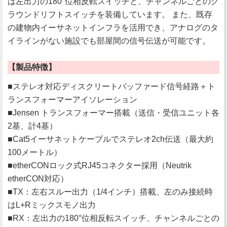
は左出力の180°位相反転スイッチと、チャンネルごとのグ
ラウンドリフトスイッチを装備しています。 また、既存
の建物内イーサネットインフラを活用でき、アナログのタ
イラインがない施設でも部屋間の信号伝送が可能です。
【製品特徴】
■ステレオ対応ディスクリートバッファード信号経路＋ト
ランスフォーマーアイソレーション
■Jensen トランスフォーマー搭載（送信・受信ユニット各
2基、計4基）
■Cat5イーサネットケーブルでステレオ2ch伝送（最大約
100メートル）
■etherCONロック式RJ45コネクター採用（Neutrik
etherCON対応）
■TX：左右スルー出力（1/4インチ）搭載、左のみ接続時
はL+Rミックスモノ出力
■RX：左出力の180°位相反転スイッチ、チャンネルごとの