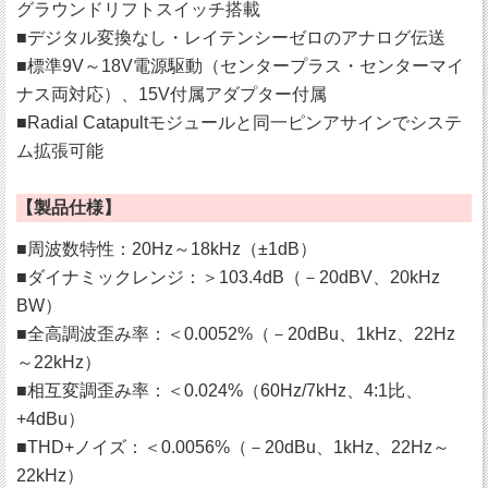
グラウンドリフトスイッチ搭載
■デジタル変換なし・レイテンシーゼロのアナログ伝送
■標準9V～18V電源駆動（センタープラス・センターマイ
ナス両対応）、15V付属アダプター付属
■Radial Catapultモジュールと同一ピンアサインでシステ
ム拡張可能
【製品仕様】
■周波数特性：20Hz～18kHz（±1dB）
■ダイナミックレンジ：＞103.4dB（－20dBV、20kHz
BW）
■全高調波歪み率：＜0.0052%（－20dBu、1kHz、22Hz
～22kHz）
■相互変調歪み率：＜0.024%（60Hz/7kHz、4:1比、
+4dBu）
■THD+ノイズ：＜0.0056%（－20dBu、1kHz、22Hz～
22kHz）