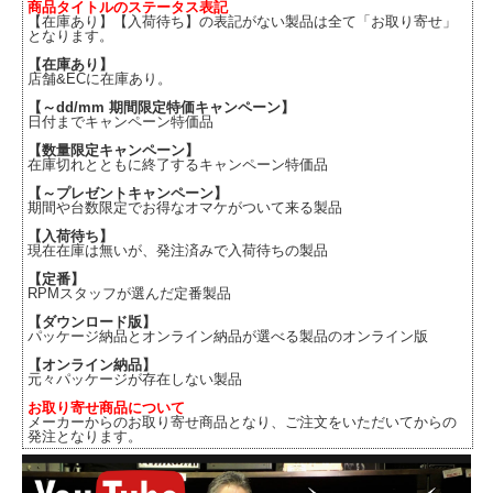
商品タイトルのステータス表記
【在庫あり】【入荷待ち】の表記がない製品は全て「お取り寄せ」
となります。
【在庫あり】
店舗&ECに在庫あり。
【～dd/mm 期間限定特価キャンペーン】
日付までキャンペーン特価品
【数量限定キャンペーン】
在庫切れとともに終了するキャンペーン特価品
【～プレゼントキャンペーン】
期間や台数限定でお得なオマケがついて来る製品
【入荷待ち】
現在在庫は無いが、発注済みで入荷待ちの製品
【定番】
RPMスタッフが選んだ定番製品
【ダウンロード版】
パッケージ納品とオンライン納品が選べる製品のオンライン版
【オンライン納品】
元々パッケージが存在しない製品
お取り寄せ商品について
メーカーからのお取り寄せ商品となり、ご注文をいただいてからの
発注となります。