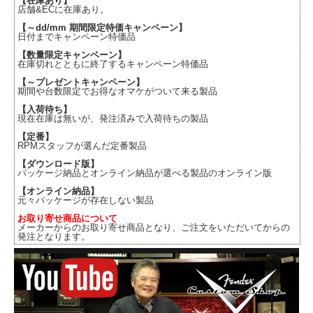
【在庫あり】
店舗&ECに在庫あり。
【～dd/mm 期間限定特価キャンペーン】
日付までキャンペーン特価品
【数量限定キャンペーン】
在庫切れとともに終了するキャンペーン特価品
【～プレゼントキャンペーン】
期間や台数限定でお得なオマケがついて来る製品
【入荷待ち】
現在在庫は無いが、発注済みで入荷待ちの製品
【定番】
RPMスタッフが選んだ定番製品
【ダウンロード版】
パッケージ納品とオンライン納品が選べる製品のオンライン版
【オンライン納品】
元々パッケージが存在しない製品
お取り寄せ商品について
メーカーからのお取り寄せ商品となり、ご注文をいただいてからの
発注となります。