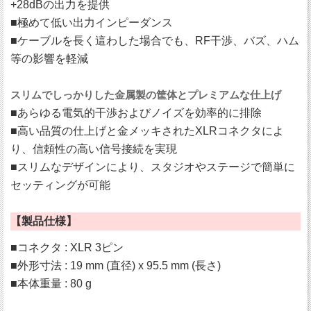
+28dBの出力を提供
■極めて低い出力インピーダンス
■ケーブルを長く這わした場合でも、RF干渉、バズ、ハム
等の影響を軽減
スリムでしっかりした金属製の筐体とプレミアムな仕上げ
■あらゆる電気的干渉およびノイズを効率的に排除
■高い品質の仕上げと金メッキされたXLRコネクタによ
り、信頼性の高い信号接続を実現
■スリムなデザインにより、スタジオやステージで簡単に
セッティングが可能
【製品仕様】
■コネクタ : XLR 3ピン
■外形寸法 : 19 mm (直径) x 95.5 mm (長さ)
■本体重量 : 80 g