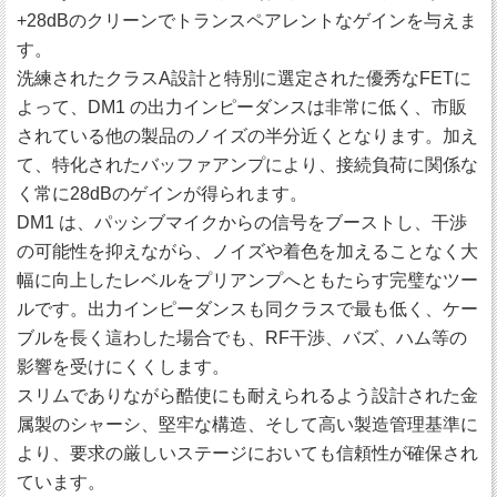
+28dBのクリーンでトランスペアレントなゲインを与えま
す。
洗練されたクラスA設計と特別に選定された優秀なFETに
よって、DM1 の出力インピーダンスは非常に低く、市販
されている他の製品のノイズの半分近くとなります。加え
て、特化されたバッファアンプにより、接続負荷に関係な
く常に28dBのゲインが得られます。
DM1 は、パッシブマイクからの信号をブーストし、干渉
の可能性を抑えながら、ノイズや着色を加えることなく大
幅に向上したレベルをプリアンプへともたらす完璧なツー
ルです。出力インピーダンスも同クラスで最も低く、ケー
ブルを長く這わした場合でも、RF干渉、バズ、ハム等の
影響を受けにくくします。
スリムでありながら酷使にも耐えられるよう設計された金
属製のシャーシ、堅牢な構造、そして高い製造管理基準に
より、要求の厳しいステージにおいても信頼性が確保され
ています。