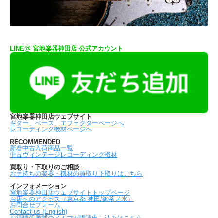
LINE@ 宮地楽器神田店 公式アカウント
宮地楽器神田店ウェブサイト
ギター、ベース、エフェクターページへ
レコーディング機材ページへ
RECOMMENDED
新着中古入荷商品一覧
中古ヴィンテージレコーディング機材
買取り・下取りのご相談
お手持ちの楽器・機材の買取り下取りはこちら
インフォメーション
宮地楽器神田店ウェブサイトトップページ
お店へのアクセス（東京都 神田/御茶ノ水）
お問合せフォーム
Contact us (English)
お得情報満載のメルマガ購読申し込みはこちら