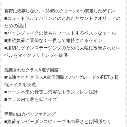
負荷に依存しない、+28dBのクリーンかつ安定したゲイン
■ニュートラルでバランスのとれたサウンドクオリティの
ための設計
■パッシブマイクの信号をブーストするベストなツール
■接続負荷に関係なく一貫して維持されるゲイン
■適切なゲインステージングのために大幅に改善されたレ
ベルをマイクプリアンプへ提供
洗練されたクラスA電子回路
■洗練されたクラスA電子回路とハイグレードのFETが超
低ノイズを実現
■ソース本来の音質に忠実なトランスレス設計
■クラス内で最も低ノイズ
専用の出力バッファアンプ
■負荷インピーダンスやケーブルの長さとは関係なく