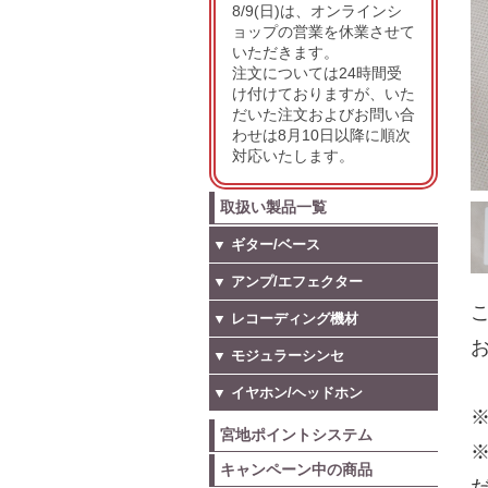
8/9(日)は、オンラインシ
ョップの営業を休業させて
いただきます。
注文については24時間受
け付けておりますが、いた
だいた注文およびお問い合
わせは8月10日以降に順次
対応いたします。
取扱い製品一覧
▼ ギター/ベース
▼ アンプ/エフェクター
こ
▼ レコーディング機材
お
▼ モジュラーシンセ
▼ イヤホン/ヘッドホン
※
宮地ポイントシステム
キャンペーン中の商品