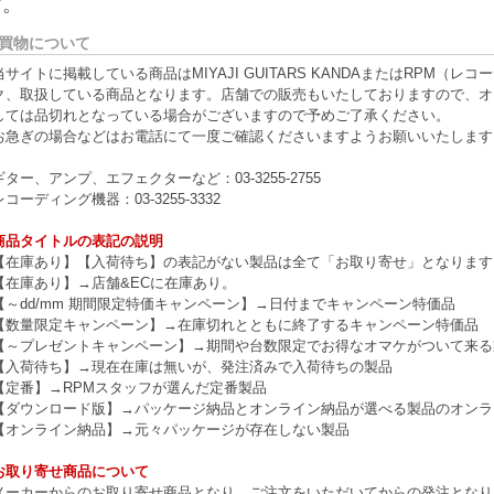
す。
買物について
当サイトに掲載している商品はMIYAJI GUITARS KANDAまたはRPM
ク、取扱している商品となります。店舗での販売もいたしておりますので、オ
しては品切れとなっている場合がございますので予めご了承ください。
お急ぎの場合などはお電話にて一度ご確認くださいますようお願いいたします
ギター、アンプ、エフェクターなど：03-3255-2755
レコーディング機器：03-3255-3332
商品タイトルの表記の説明
【在庫あり】【入荷待ち】の表記がない製品は全て「お取り寄せ」となります
【在庫あり】→店舗&ECに在庫あり。
【～dd/mm 期間限定特価キャンペーン】→日付までキャンペーン特価品
【数量限定キャンペーン】→在庫切れとともに終了するキャンペーン特価品
【～プレゼントキャンペーン】→期間や台数限定でお得なオマケがついて来る
【入荷待ち】→現在在庫は無いが、発注済みで入荷待ちの製品
【定番】→RPMスタッフが選んだ定番製品
【ダウンロード版】→パッケージ納品とオンライン納品が選べる製品のオンラ
【オンライン納品】→元々パッケージが存在しない製品
お取り寄せ商品について
メーカーからのお取り寄せ商品となり、ご注文をいただいてからの発注となり