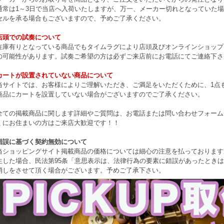
通常は1～3日で当店へ入荷いたしますが、万一、メーカー切れとなっていた
セルを承る場合もございますので、予めご了承ください。
店頭での試奏について
在庫有りとなっている商品でもタイムラグにより店頭及びオンラインショップ
の可能性があります。試奏ご希望の方は必ずご来店前にお電話にてご連絡下さ
カートが設置されていない商品について
当サイトでは、お客様によりご理解いただき、ご満足をいただくために、1点もの
商品にカートを設置していない場合がございますのでご了承ください。
全ての掲載商品に関します詳細やご質問は、お電話または問い合わせフォーム
くにお住まいの方はご来店大歓迎です！！
錯誤に基づく契約無効について
当ショッピングサイト掲載商品の価格については細心の注意を払っております
生した場合、民法第95条「意思表示は、法律行為の要素に錯誤があったとき
消しをさせて頂く場合がございます。予めご了承下さい。