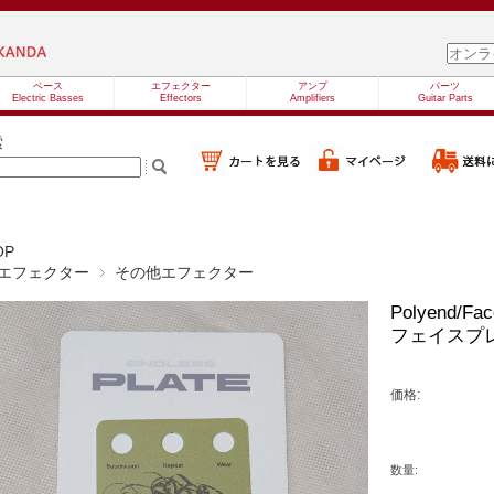
ベース
エフェクター
アンプ
パーツ
Electric Basses
Effectors
Amplifiers
Guitar Parts
索
OP
エフェクター
その他エフェクター
Polyend/Fac
フェイスプ
価格:
数量: