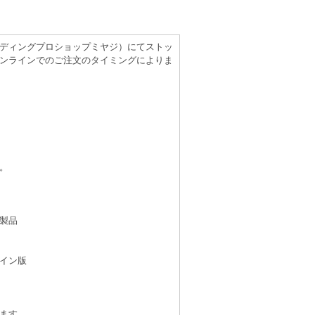
（レコーディングプロショップミヤジ）にてストッ
ンラインでのご注文のタイミングによりま
。
製品
イン版
ます。