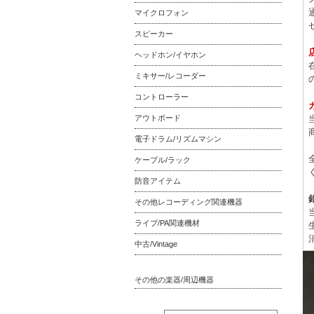
マイクロフォン
スピーカー
ヘッドホン/イヤホン
ミキサー/レコーダー
コントローラー
アウトボード
電子ドラム/リズムマシン
ケーブル/ラック
防音アイテム
その他レコーディング関連機器
ライブ/PA関連機材
中古/Vintage
その他の楽器/周辺機器