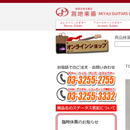
エレクトリックギター
アコースティックギター
Electric Guitars
Acoustic Guitars
商品検
T
臨時休業のお知らせ