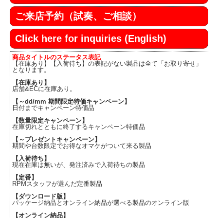
ご来店予約（試奏、ご相談）
Click here for inquiries (English)
商品タイトルのステータス表記
【在庫あり】【入荷待ち】の表記がない製品は全て「お取り寄せ」
となります。
【在庫あり】
店舗&ECに在庫あり。
【～dd/mm 期間限定特価キャンペーン】
日付までキャンペーン特価品
【数量限定キャンペーン】
在庫切れとともに終了するキャンペーン特価品
【～プレゼントキャンペーン】
期間や台数限定でお得なオマケがついて来る製品
【入荷待ち】
現在在庫は無いが、発注済みで入荷待ちの製品
【定番】
RPMスタッフが選んだ定番製品
【ダウンロード版】
パッケージ納品とオンライン納品が選べる製品のオンライン版
【オンライン納品】