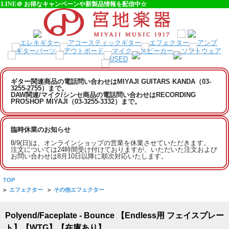
LINE＠ お得なキャンペーンや新製品情報を配信中☆
ギター関連商品の電話問い合わせはMIYAJI GUITARS KANDA（03-
3255-2755）まで。
DAW関連/マイク/シンセ商品の電話問い合わせはRECORDING
PROSHOP MIYAJI（03-3255-3332）まで。
臨時休業のお知らせ
8/9(日)は、オンラインショップの営業を休業させていただきます。
注文については24時間受け付けておりますが、いただいた注文および
お問い合わせは8月10日以降に順次対応いたします。
TOP
>
エフェクター
>
その他エフェクター
Polyend/Faceplate - Bounce 【Endless用 フェイスプレー
ト】【WTG】【在庫あり】