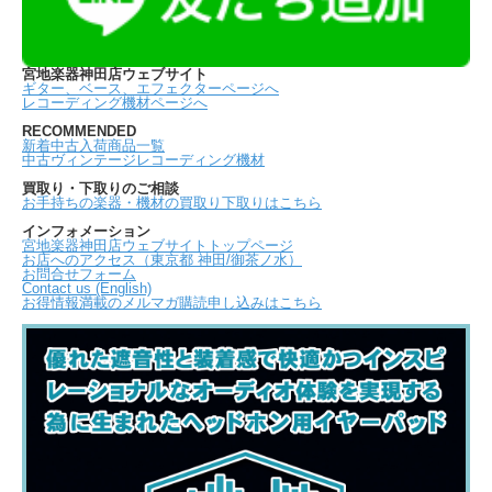
宮地楽器神田店ウェブサイト
ギター、ベース、エフェクターページへ
レコーディング機材ページへ
RECOMMENDED
新着中古入荷商品一覧
中古ヴィンテージレコーディング機材
買取り・下取りのご相談
お手持ちの楽器・機材の買取り下取りはこちら
インフォメーション
宮地楽器神田店ウェブサイトトップページ
お店へのアクセス（東京都 神田/御茶ノ水）
お問合せフォーム
Contact us (English)
お得情報満載のメルマガ購読申し込みはこちら