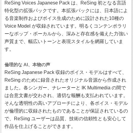
ReSing Voices Japanese Pack は、ReSing 初となる言語
特化型の拡張パックです。本拡張パックには、日本語によ
る音楽制作およびボイス生成のために設計された10種の
Voice Model が収録されています。明るくコンテンポラリ
ーなポップ・ボーカルから、深みと存在感を備えた力強い
声質まで、幅広いトーンと表現スタイルを網羅していま
す。
倫理的な AI、本物の声
ReSing Japanese Pack 収録のボイス・モデルはすべて、
ReSing のために録音されたオリジナル音源から作成され
ました。各シンガー、ナレーターと IK Multimedia の間で
は合意文書が交わされ、適切な報酬も支払われています。
そんな透明性の高いアプローチにより、各ボイス・モデル
が倫理的に収録されたものであることが保証されているの
で、ReSing ユーザーは品質、技術の信頼性とも安心して
作品を仕上げることができます。