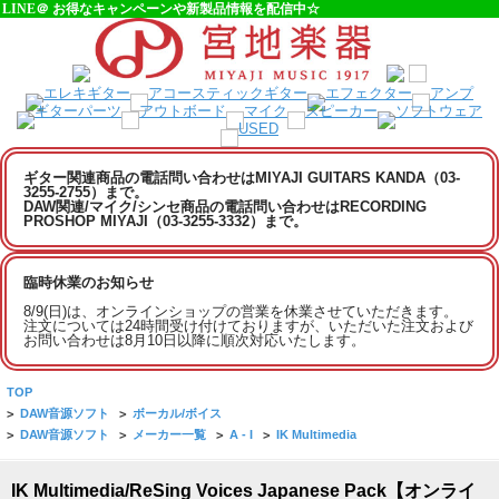
LINE＠ お得なキャンペーンや新製品情報を配信中☆
ギター関連商品の電話問い合わせはMIYAJI GUITARS KANDA（03-
3255-2755）まで。
DAW関連/マイク/シンセ商品の電話問い合わせはRECORDING
PROSHOP MIYAJI（03-3255-3332）まで。
臨時休業のお知らせ
8/9(日)は、オンラインショップの営業を休業させていただきます。
注文については24時間受け付けておりますが、いただいた注文および
お問い合わせは8月10日以降に順次対応いたします。
TOP
>
DAW音源ソフト
>
ボーカル/ボイス
>
DAW音源ソフト
>
メーカー一覧
>
A - I
>
IK Multimedia
IK Multimedia/ReSing Voices Japanese Pack【オンライ