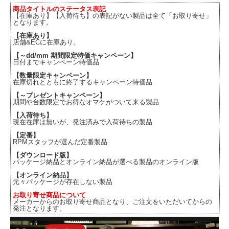
商品タイトルのステータス表記
【在庫あり】【入荷待ち】の表記がない製品は全て「お取り寄せ」
となります。
【在庫あり】
店舗&ECに在庫あり。
【～dd/mm 期間限定特価キャンペーン】
日付までキャンペーン特価品
【数量限定キャンペーン】
在庫切れとともに終了するキャンペーン特価品
【～プレゼントキャンペーン】
期間や台数限定でお得なオマケがついて来る製品
【入荷待ち】
現在在庫は無いが、発注済みで入荷待ちの製品
【定番】
RPMスタッフが選んだ定番製品
【ダウンロード版】
パッケージ納品とオンライン納品が選べる製品のオンライン版
【オンライン納品】
元々パッケージが存在しない製品
お取り寄せ商品について
メーカーからのお取り寄せ商品となり、ご注文をいただいてからの
発注となります。