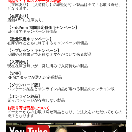
商品タイトルのステータス表記
【在庫あり】【入荷待ち】の表記がない製品は全て「お取り寄せ」
となります。
【在庫あり】
店舗&ECに在庫あり。
【～dd/mm 期間限定特価キャンペーン】
日付までキャンペーン特価品
【数量限定キャンペーン】
在庫切れとともに終了するキャンペーン特価品
【～プレゼントキャンペーン】
期間や台数限定でお得なオマケがついて来る製品
【入荷待ち】
現在在庫は無いが、発注済みで入荷待ちの製品
【定番】
RPMスタッフが選んだ定番製品
【ダウンロード版】
パッケージ納品とオンライン納品が選べる製品のオンライン版
【オンライン納品】
元々パッケージが存在しない製品
お取り寄せ商品について
メーカーからのお取り寄せ商品となり、ご注文をいただいてからの
発注となります。