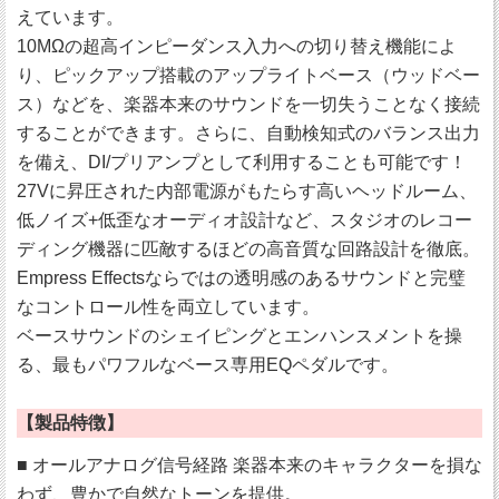
えています。
10MΩの超高インピーダンス入力への切り替え機能によ
り、ピックアップ搭載のアップライトベース（ウッドベー
ス）などを、楽器本来のサウンドを一切失うことなく接続
することができます。さらに、自動検知式のバランス出力
を備え、DI/プリアンプとして利用することも可能です！
27Vに昇圧された内部電源がもたらす高いヘッドルーム、
低ノイズ+低歪なオーディオ設計など、スタジオのレコー
ディング機器に匹敵するほどの高音質な回路設計を徹底。
Empress Effectsならではの透明感のあるサウンドと完璧
なコントロール性を両立しています。
ベースサウンドのシェイピングとエンハンスメントを操
る、最もパワフルなベース専用EQペダルです。
【製品特徴】
■ オールアナログ信号経路 楽器本来のキャラクターを損な
わず、豊かで自然なトーンを提供。