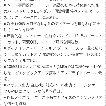
■ ベース専用設計 ローエンド楽器のために特化された唯一
のパラメトリックEQペダル。周波数帯域やフィルターレ
スポンスもベース向けに最適化。
■ 超高解像度＆自然なEQ 音のディテールを損なわずに美
しくトーンを調整。
■ 圧倒的なコントロール性能 各バンドに±15dBのブースト
／カット、可変Q幅、スイープ可能な周波数。
■ ダイナミック・ローシェルフ ブースト／カット量に応じ
て、自動でカットオフ周波数のレンジが変化するレスポン
シブなシェルフEQ。
■ 10MΩ Hi-Z入力切替 標準入力(1MΩ)では低域が失われが
ちな、ピエゾピックアップ搭載のアップライトベースに最
適。
■ バランス出力 自動検知対応のTRS出力で、ロングケー
ブルやDIにクリーンな信号を送出。
■ 超低ノイズ設計 ブースト時でもノイズの全くないクリア
な信号を維持。