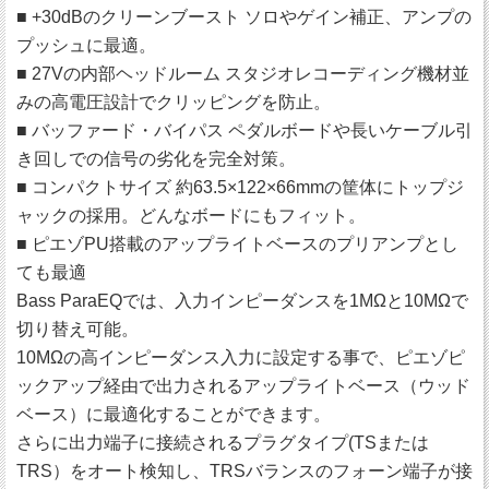
■ +30dBのクリーンブースト ソロやゲイン補正、アンプの
プッシュに最適。
■ 27Vの内部ヘッドルーム スタジオレコーディング機材並
みの高電圧設計でクリッピングを防止。
■ バッファード・バイパス ペダルボードや長いケーブル引
き回しでの信号の劣化を完全対策。
■ コンパクトサイズ 約63.5×122×66mmの筐体にトップジ
ャックの採用。どんなボードにもフィット。
■ ピエゾPU搭載のアップライトベースのプリアンプとし
ても最適
Bass ParaEQでは、入力インピーダンスを1MΩと10MΩで
切り替え可能。
10MΩの高インピーダンス入力に設定する事で、ピエゾピ
ックアップ経由で出力されるアップライトベース（ウッド
ベース）に最適化することができます。
さらに出力端子に接続されるプラグタイプ(TSまたは
TRS）をオート検知し、TRSバランスのフォーン端子が接