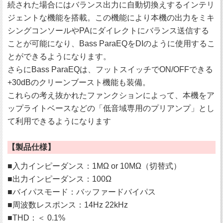
続された場合にはバランス出力に自動切換えするインテリ
ジェントな機能を搭載。この機能により本機の出力をミキ
シングコンソールやPAにダイレクトにバランス送信する
ことが可能になり、Bass ParaEQをDIのように使用するこ
とができるようになります。
さらにBass ParaEQは、フットスイッチでON/OFFできる
+30dBのクリーンブースト機能も装備。
これらの考え抜かれたファンクションによって、本機をア
ップライトベースなどの「低音域専用のプリアンプ」とし
て利用できるようになります
【製品仕様】
■入力インピーダンス：1MΩ or 10MΩ（切替式）
■出力インピーダンス：100Ω
■バイパスモード：バッファードバイパス
■周波数レスポンス：14Hz 22kHz
■THD：＜ 0.1%