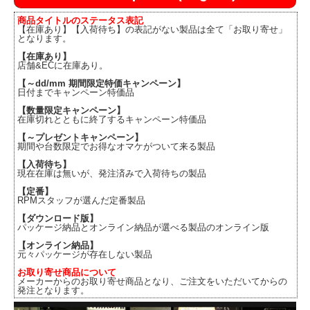
商品タイトルのステータス表記
【在庫あり】【入荷待ち】の表記がない製品は全て「お取り寄せ」
となります。
【在庫あり】
店舗&ECに在庫あり。
【～dd/mm 期間限定特価キャンペーン】
日付までキャンペーン特価品
【数量限定キャンペーン】
在庫切れとともに終了するキャンペーン特価品
【～プレゼントキャンペーン】
期間や台数限定でお得なオマケがついて来る製品
【入荷待ち】
現在在庫は無いが、発注済みで入荷待ちの製品
【定番】
RPMスタッフが選んだ定番製品
【ダウンロード版】
パッケージ納品とオンライン納品が選べる製品のオンライン版
【オンライン納品】
元々パッケージが存在しない製品
お取り寄せ商品について
メーカーからのお取り寄せ商品となり、ご注文をいただいてからの
発注となります。