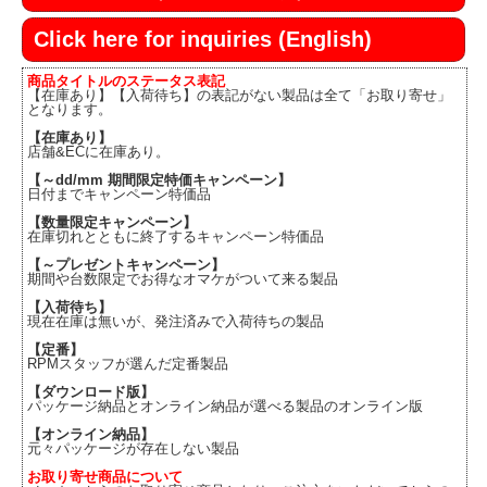
Click here for inquiries (English)
商品タイトルのステータス表記
【在庫あり】【入荷待ち】の表記がない製品は全て「お取り寄せ」
となります。
【在庫あり】
店舗&ECに在庫あり。
【～dd/mm 期間限定特価キャンペーン】
日付までキャンペーン特価品
【数量限定キャンペーン】
在庫切れとともに終了するキャンペーン特価品
【～プレゼントキャンペーン】
期間や台数限定でお得なオマケがついて来る製品
【入荷待ち】
現在在庫は無いが、発注済みで入荷待ちの製品
【定番】
RPMスタッフが選んだ定番製品
【ダウンロード版】
パッケージ納品とオンライン納品が選べる製品のオンライン版
【オンライン納品】
元々パッケージが存在しない製品
お取り寄せ商品について