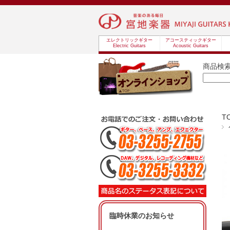
エレクトリックギター
アコースティックギター
Electric Guitars
Acoustic Guitars
商品検
T
臨時休業のお知らせ