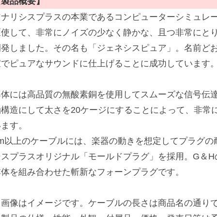
【製品概要】
アナリシスプラスの本業であるコンピューターシミュレ
駆使して、非常にノイズの少なく静かな、且つ非常にとり
開発しました。その名も「ジェネシスピュア」。名前ど
寂でピュアなサウンドに仕上げることに成功しています
導体には高品質の無酸素銅を使用してスムーズな信号伝
軸構造にして太さを20ケージにすることによって、非常
います。
3m以上のケーブルには、楽器の動きを想定してプラグの
シスプラスオリジナル「モールドプラグ」を採用。G＆H
本体を組み合わせた斬新なフォーンプラグです。
※画像はイメージです。ケーブルの長さは商品名の通り