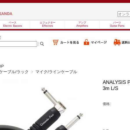
ベース
エフェクター
アンプ
パーツ
Electric Basses
Effectors
Amplifiers
Guitar Parts
索
OP
ケーブル/ラック
マイク/ラインケーブル
ANALYSIS
3m L/S
価格: