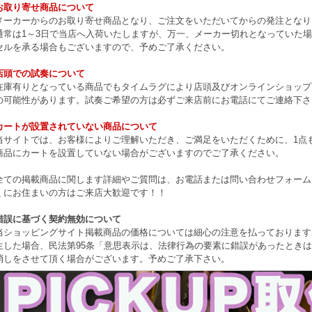
お取り寄せ商品について
メーカーからのお取り寄せ商品となり、ご注文をいただいてからの発注となり
通常は1～3日で当店へ入荷いたしますが、万一、メーカー切れとなっていた
セルを承る場合もございますので、予めご了承ください。
店頭での試奏について
在庫有りとなっている商品でもタイムラグにより店頭及びオンラインショップ
の可能性があります。試奏ご希望の方は必ずご来店前にお電話にてご連絡下さ
カートが設置されていない商品について
当サイトでは、お客様によりご理解いただき、ご満足をいただくために、1点もの
商品にカートを設置していない場合がございますのでご了承ください。
全ての掲載商品に関します詳細やご質問は、お電話または問い合わせフォーム
くにお住まいの方はご来店大歓迎です！！
錯誤に基づく契約無効について
当ショッピングサイト掲載商品の価格については細心の注意を払っております
生した場合、民法第95条「意思表示は、法律行為の要素に錯誤があったとき
消しをさせて頂く場合がございます。予めご了承下さい。