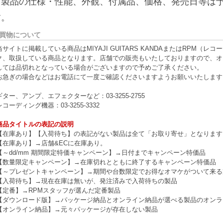
※製品の仕様・性能、外観、付属品、価格、発売日等は
す。
買物について
当サイトに掲載している商品はMIYAJI GUITARS KANDAまたはRPM
ク、取扱している商品となります。店舗での販売もいたしておりますので、オ
しては品切れとなっている場合がございますので予めご了承ください。
お急ぎの場合などはお電話にて一度ご確認くださいますようお願いいたします
ギター、アンプ、エフェクターなど：03-3255-2755
レコーディング機器：03-3255-3332
商品タイトルの表記の説明
【在庫あり】【入荷待ち】の表記がない製品は全て「お取り寄せ」となります
【在庫あり】→店舗&ECに在庫あり。
【～dd/mm 期間限定特価キャンペーン】→日付までキャンペーン特価品
【数量限定キャンペーン】→在庫切れとともに終了するキャンペーン特価品
【～プレゼントキャンペーン】→期間や台数限定でお得なオマケがついて来る
【入荷待ち】→現在在庫は無いが、発注済みで入荷待ちの製品
【定番】→RPMスタッフが選んだ定番製品
【ダウンロード版】→パッケージ納品とオンライン納品が選べる製品のオンラ
【オンライン納品】→元々パッケージが存在しない製品