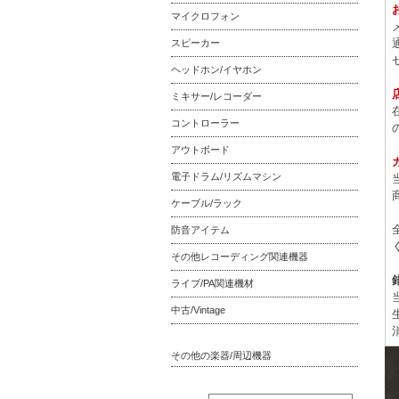
マイクロフォン
スピーカー
ヘッドホン/イヤホン
ミキサー/レコーダー
コントローラー
アウトボード
電子ドラム/リズムマシン
ケーブル/ラック
防音アイテム
その他レコーディング関連機器
ライブ/PA関連機材
中古/Vintage
その他の楽器/周辺機器