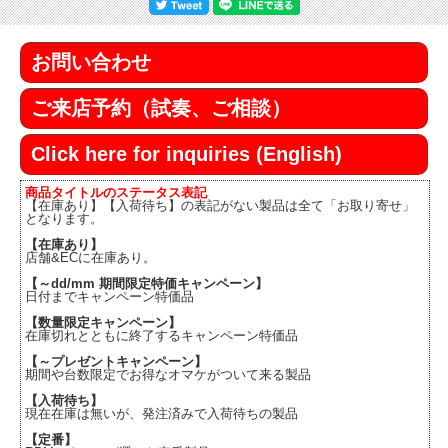
お問い合わせ
ご来店予約（試奏、ご相談）
Click here for inquiries (English)
商品タイトルのステータス表記
【在庫あり】【入荷待ち】の表記がない製品は全て「お取り寄せ」
となります。
【在庫あり】
店舗&ECに在庫あり。
【～dd/mm 期間限定特価キャンペーン】
日付までキャンペーン特価品
【数量限定キャンペーン】
在庫切れとともに終了するキャンペーン特価品
【～プレゼントキャンペーン】
期間や台数限定でお得なオマケがついて来る製品
【入荷待ち】
現在在庫は無いが、発注済みで入荷待ちの製品
【定番】