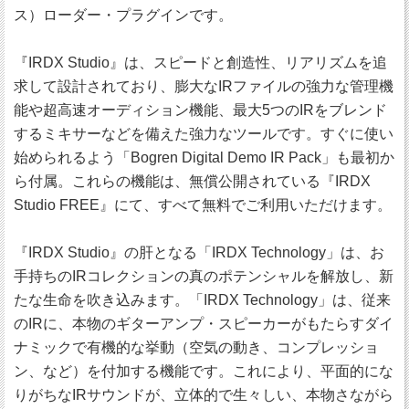
ス）ローダー・プラグインです。
『IRDX Studio』は、スピードと創造性、リアリズムを追
求して設計されており、膨大なIRファイルの強力な管理機
能や超高速オーディション機能、最大5つのIRをブレンド
するミキサーなどを備えた強力なツールです。すぐに使い
始められるよう「Bogren Digital Demo IR Pack」も最初か
ら付属。これらの機能は、無償公開されている『IRDX
Studio FREE』にて、すべて無料でご利用いただけます。
『IRDX Studio』の肝となる「IRDX Technology」は、お
手持ちのIRコレクションの真のポテンシャルを解放し、新
たな生命を吹き込みます。「IRDX Technology」は、従来
のIRに、本物のギターアンプ・スピーカーがもたらすダイ
ナミックで有機的な挙動（空気の動き、コンプレッショ
ン、など）を付加する機能です。これにより、平面的にな
りがちなIRサウンドが、立体的で生々しい、本物さながら