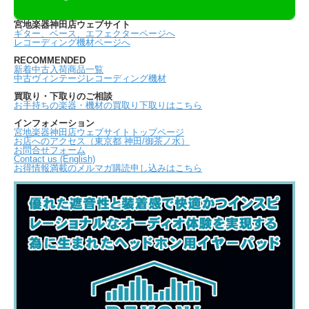
宮地楽器神田店ウェブサイト
ギター、ベース、エフェクターページへ
レコーディング機材ページへ
RECOMMENDED
新着中古入荷商品一覧
中古ヴィンテージレコーディング機材
買取り・下取りのご相談
お手持ちの楽器・機材の買取り下取りはこちら
インフォメーション
宮地楽器神田店ウェブサイトトップページ
お店へのアクセス（東京都 神田/御茶ノ水）
お問合せフォーム
Contact us (English)
お得情報満載のメルマガ購読申し込みはこちら