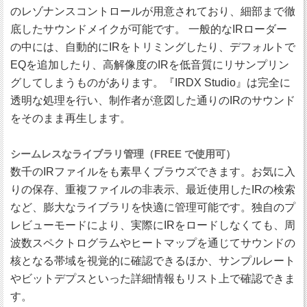
のレゾナンスコントロールが用意されており、細部まで徹
底したサウンドメイクが可能です。 一般的なIRローダー
の中には、自動的にIRをトリミングしたり、デフォルトで
EQを追加したり、高解像度のIRを低音質にリサンプリン
グしてしまうものがあります。『IRDX Studio』は完全に
透明な処理を行い、制作者が意図した通りのIRのサウンド
をそのまま再生します。
シームレスなライブラリ管理（FREE で使用可）
数千のIRファイルをも素早くブラウズできます。お気に入
りの保存、重複ファイルの非表示、最近使用したIRの検索
など、膨大なライブラリを快適に管理可能です。独自のプ
レビューモードにより、実際にIRをロードしなくても、周
波数スペクトログラムやヒートマップを通じてサウンドの
核となる帯域を視覚的に確認できるほか、サンプルレート
やビットデプスといった詳細情報もリスト上で確認できま
す。