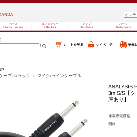
ベース
エフェクター
アンプ
パーツ
Electric Basses
Effectors
Amplifiers
Guitar Parts
索
OP
ケーブル/ラック
マイク/ラインケーブル
ANALYSIS
3m S/S
庫あり】
通常販売価格:
価格: