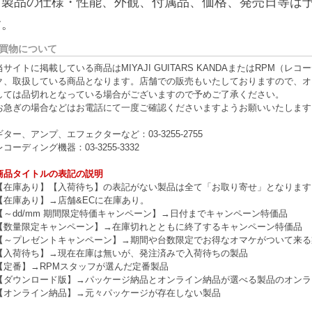
※製品の仕様・性能、外観、付属品、価格、発売日等は
す。
買物について
当サイトに掲載している商品はMIYAJI GUITARS KANDAまたはRPM
ク、取扱している商品となります。店舗での販売もいたしておりますので、オ
しては品切れとなっている場合がございますので予めご了承ください。
お急ぎの場合などはお電話にて一度ご確認くださいますようお願いいたします
ギター、アンプ、エフェクターなど：03-3255-2755
レコーディング機器：03-3255-3332
商品タイトルの表記の説明
【在庫あり】【入荷待ち】の表記がない製品は全て「お取り寄せ」となります
【在庫あり】→店舗&ECに在庫あり。
【～dd/mm 期間限定特価キャンペーン】→日付までキャンペーン特価品
【数量限定キャンペーン】→在庫切れとともに終了するキャンペーン特価品
【～プレゼントキャンペーン】→期間や台数限定でお得なオマケがついて来る
【入荷待ち】→現在在庫は無いが、発注済みで入荷待ちの製品
【定番】→RPMスタッフが選んだ定番製品
【ダウンロード版】→パッケージ納品とオンライン納品が選べる製品のオンラ
【オンライン納品】→元々パッケージが存在しない製品