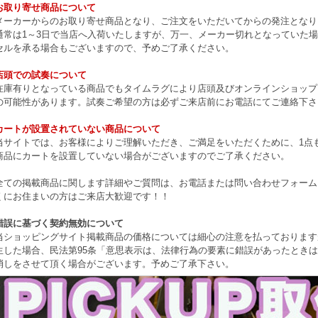
お取り寄せ商品について
メーカーからのお取り寄せ商品となり、ご注文をいただいてからの発注となり
通常は1～3日で当店へ入荷いたしますが、万一、メーカー切れとなっていた
セルを承る場合もございますので、予めご了承ください。
店頭での試奏について
在庫有りとなっている商品でもタイムラグにより店頭及びオンラインショップ
の可能性があります。試奏ご希望の方は必ずご来店前にお電話にてご連絡下さ
カートが設置されていない商品について
当サイトでは、お客様によりご理解いただき、ご満足をいただくために、1点もの
商品にカートを設置していない場合がございますのでご了承ください。
全ての掲載商品に関します詳細やご質問は、お電話または問い合わせフォーム
くにお住まいの方はご来店大歓迎です！！
錯誤に基づく契約無効について
当ショッピングサイト掲載商品の価格については細心の注意を払っております
生した場合、民法第95条「意思表示は、法律行為の要素に錯誤があったとき
消しをさせて頂く場合がございます。予めご了承下さい。