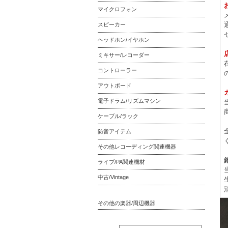
マイクロフォン
スピーカー
ヘッドホン/イヤホン
ミキサー/レコーダー
コントローラー
アウトボード
電子ドラム/リズムマシン
ケーブル/ラック
防音アイテム
その他レコーディング関連機器
ライブ/PA関連機材
中古/Vintage
その他の楽器/周辺機器