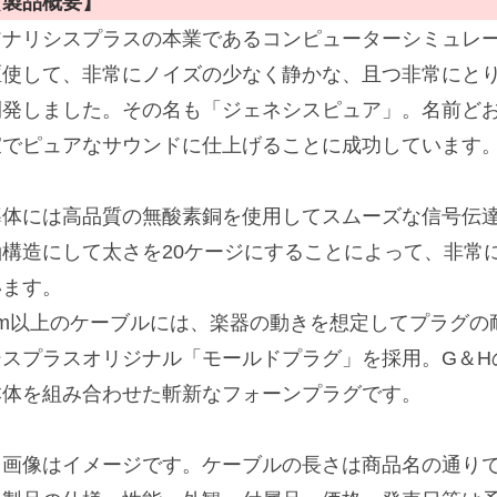
【製品概要】
アナリシスプラスの本業であるコンピューターシミュレ
駆使して、非常にノイズの少なく静かな、且つ非常にとり
開発しました。その名も「ジェネシスピュア」。名前ど
寂でピュアなサウンドに仕上げることに成功しています
導体には高品質の無酸素銅を使用してスムーズな信号伝
軸構造にして太さを20ケージにすることによって、非常
います。
3m以上のケーブルには、楽器の動きを想定してプラグの
シスプラスオリジナル「モールドプラグ」を採用。G＆H
本体を組み合わせた斬新なフォーンプラグです。
※画像はイメージです。ケーブルの長さは商品名の通り