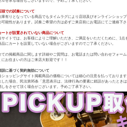
セルを承る場合もございますので、予めご了承ください。
店頭での試奏について
在庫有りとなっている商品でもタイムラグにより店頭及びオンラインショップ
の可能性があります。試奏ご希望の方は必ずご来店前にお電話にてご連絡下さ
カートが設置されていない商品について
当サイトでは、お客様によりご理解いただき、ご満足をいただくために、1点もの
商品にカートを設置していない場合がございますのでご了承ください。
全ての掲載商品に関します詳細やご質問は、お電話または問い合わせフォーム
くにお住まいの方はご来店大歓迎です！！
錯誤に基づく契約無効について
当ショッピングサイト掲載商品の価格については細心の注意を払っております
生した場合、民法第95条「意思表示は、法律行為の要素に錯誤があったとき
消しをさせて頂く場合がございます。予めご了承下さい。