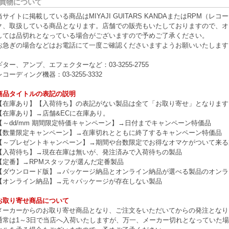
買物について
当サイトに掲載している商品はMIYAJI GUITARS KANDAまたはRPM
ク、取扱している商品となります。店舗での販売もいたしておりますので、オ
しては品切れとなっている場合がございますので予めご了承ください。
お急ぎの場合などはお電話にて一度ご確認くださいますようお願いいたします
ギター、アンプ、エフェクターなど：03-3255-2755
レコーディング機器：03-3255-3332
商品タイトルの表記の説明
【在庫あり】【入荷待ち】の表記がない製品は全て「お取り寄せ」となります
【在庫あり】→店舗&ECに在庫あり。
【～dd/mm 期間限定特価キャンペーン】→日付までキャンペーン特価品
【数量限定キャンペーン】→在庫切れとともに終了するキャンペーン特価品
【～プレゼントキャンペーン】→期間や台数限定でお得なオマケがついて来る
【入荷待ち】→現在在庫は無いが、発注済みで入荷待ちの製品
【定番】→RPMスタッフが選んだ定番製品
【ダウンロード版】→パッケージ納品とオンライン納品が選べる製品のオンラ
【オンライン納品】→元々パッケージが存在しない製品
お取り寄せ商品について
メーカーからのお取り寄せ商品となり、ご注文をいただいてからの発注となり
通常は1～3日で当店へ入荷いたしますが、万一、メーカー切れとなっていた