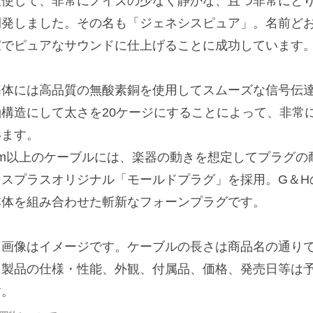
駆使して、非常にノイズの少なく静かな、且つ非常にとり
開発しました。その名も「ジェネシスピュア」。名前ど
寂でピュアなサウンドに仕上げることに成功しています
導体には高品質の無酸素銅を使用してスムーズな信号伝
軸構造にして太さを20ケージにすることによって、非常
います。
3m以上のケーブルには、楽器の動きを想定してプラグの
シスプラスオリジナル「モールドプラグ」を採用。G＆H
本体を組み合わせた斬新なフォーンプラグです。
※画像はイメージです。ケーブルの長さは商品名の通り
※製品の仕様・性能、外観、付属品、価格、発売日等は
す。