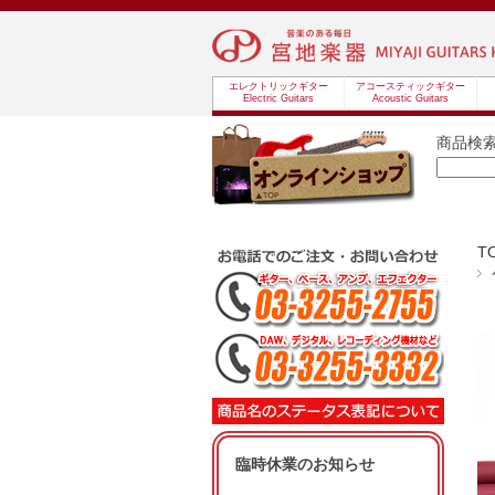
エレクトリックギター
アコースティックギター
Electric Guitars
Acoustic Guitars
商品検
T
臨時休業のお知らせ