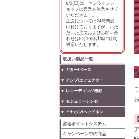
8/9(日)は、オンラインシ
ョップの営業を休業させて
いただきます。
注文については24時間受
け付けておりますが、いた
だいた注文およびお問い合
わせは8月10日以降に順次
対応いたします。
取扱い製品一覧
▼ ギター/ベース
▼ アンプ/エフェクター
こ
▼ レコーディング機材
お
▼ モジュラーシンセ
▼ イヤホン/ヘッドホン
宮地ポイントシステム
キャンペーン中の商品