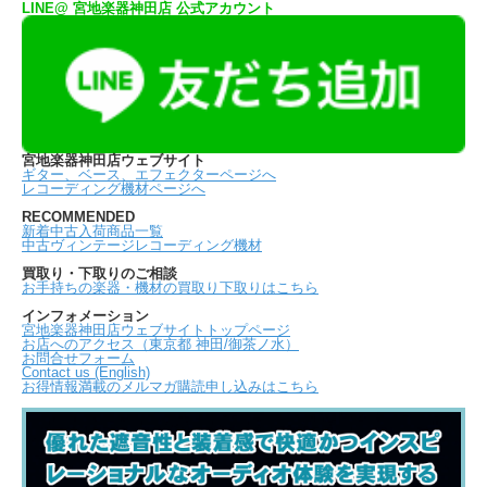
LINE@ 宮地楽器神田店 公式アカウント
宮地楽器神田店ウェブサイト
ギター、ベース、エフェクターページへ
レコーディング機材ページへ
RECOMMENDED
新着中古入荷商品一覧
中古ヴィンテージレコーディング機材
買取り・下取りのご相談
お手持ちの楽器・機材の買取り下取りはこちら
インフォメーション
宮地楽器神田店ウェブサイトトップページ
お店へのアクセス（東京都 神田/御茶ノ水）
お問合せフォーム
Contact us (English)
お得情報満載のメルマガ購読申し込みはこちら