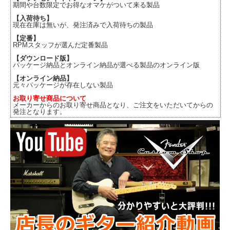
期間や台数限定でお得なオマケがついて来る製品
【入荷待ち】
現在在庫は無いが、発注済みで入荷待ちの製品
【定番】
RPMスタッフが選んだ定番製品
【ダウンロード版】
パッケージ納品とオンライン納品が選べる製品のオンライン版
【オンライン納品】
元々パッケージが存在しない製品
お取り寄せ商品について
メーカーからのお取り寄せ商品となり、ご注文をいただいてからの
発注となります。