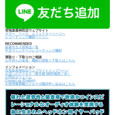
宮地楽器神田店ウェブサイト
ギター、ベース、エフェクターページへ
レコーディング機材ページへ
RECOMMENDED
新着中古入荷商品一覧
中古ヴィンテージレコーディング機材
買取り・下取りのご相談
お手持ちの楽器・機材の買取り下取りはこちら
インフォメーション
宮地楽器神田店ウェブサイトトップページ
お店へのアクセス（東京都 神田/御茶ノ水）
お問合せフォーム
Contact us (English)
お得情報満載のメルマガ購読申し込みはこちら