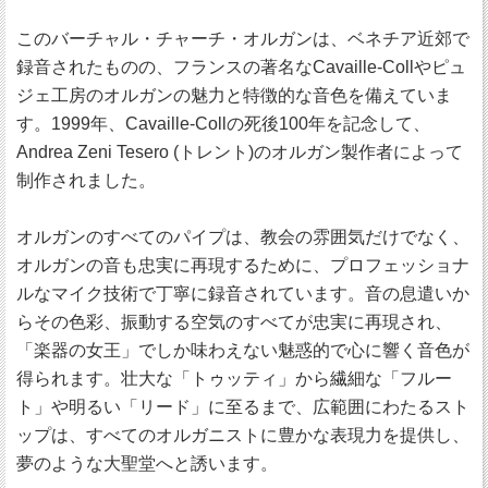
このバーチャル・チャーチ・オルガンは、ベネチア近郊で
録音されたものの、フランスの著名なCavaille-Collやピュ
ジェ工房のオルガンの魅力と特徴的な音色を備えていま
す。1999年、Cavaille-Collの死後100年を記念して、
Andrea Zeni Tesero (トレント)のオルガン製作者によって
制作されました。
オルガンのすべてのパイプは、教会の雰囲気だけでなく、
オルガンの音も忠実に再現するために、プロフェッショナ
ルなマイク技術で丁寧に録音されています。音の息遣いか
らその色彩、振動する空気のすべてが忠実に再現され、
「楽器の女王」でしか味わえない魅惑的で心に響く音色が
得られます。壮大な「トゥッティ」から繊細な「フルー
ト」や明るい「リード」に至るまで、広範囲にわたるスト
ップは、すべてのオルガニストに豊かな表現力を提供し、
夢のような大聖堂へと誘います。