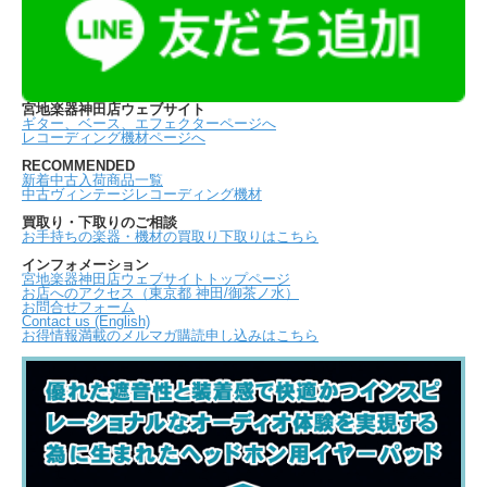
宮地楽器神田店ウェブサイト
ギター、ベース、エフェクターページへ
レコーディング機材ページへ
RECOMMENDED
新着中古入荷商品一覧
中古ヴィンテージレコーディング機材
買取り・下取りのご相談
お手持ちの楽器・機材の買取り下取りはこちら
インフォメーション
宮地楽器神田店ウェブサイトトップページ
お店へのアクセス（東京都 神田/御茶ノ水）
お問合せフォーム
Contact us (English)
お得情報満載のメルマガ購読申し込みはこちら