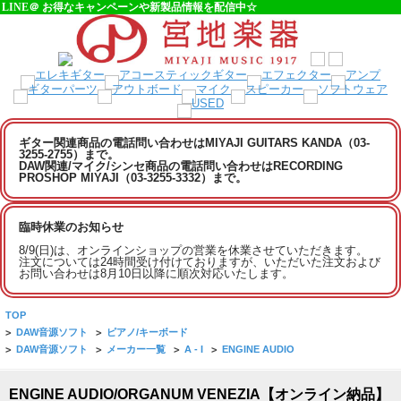
LINE＠ お得なキャンペーンや新製品情報を配信中☆
ギター関連商品の電話問い合わせはMIYAJI GUITARS KANDA（03-
3255-2755）まで。
DAW関連/マイク/シンセ商品の電話問い合わせはRECORDING
PROSHOP MIYAJI（03-3255-3332）まで。
臨時休業のお知らせ
8/9(日)は、オンラインショップの営業を休業させていただきます。
注文については24時間受け付けておりますが、いただいた注文および
お問い合わせは8月10日以降に順次対応いたします。
TOP
>
DAW音源ソフト
>
ピアノ/キーボード
>
DAW音源ソフト
>
メーカー一覧
>
A - I
>
ENGINE AUDIO
ENGINE AUDIO/ORGANUM VENEZIA【オンライン納品】