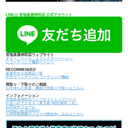
LINE@ 宮地楽器神田店 公式アカウント
宮地楽器神田店ウェブサイト
ギター、ベース、エフェクターページへ
レコーディング機材ページへ
RECOMMENDED
新着中古入荷商品一覧
中古ヴィンテージレコーディング機材
買取り・下取りのご相談
お手持ちの楽器・機材の買取り下取りはこちら
インフォメーション
宮地楽器神田店ウェブサイトトップページ
お店へのアクセス（東京都 神田/御茶ノ水）
お問合せフォーム
Contact us (English)
お得情報満載のメルマガ購読申し込みはこちら