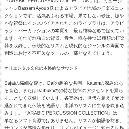
『ARABIC PERCUSSION COLLECTION』は、ミュージ
シャンBassam Ayoub 氏によるアラビア地域の打楽器コレ
クションです。活気あふれる市場、果てしない砂丘、賑や
かな祝祭にインスパイアされたこのライブラリは、アラビ
ック・パーカッションの本質を、最も純粋な形で捉えてい
ます。それぞれ独自の背景、音色、魂を持つ13種類の打楽
器を収録し、伝統的なリズムと現代的なジャンルの両面で
創造における不可欠なツールの一部となるでしょう。
オリエンタル文化の本格的なサウンド
Sajatの繊細な響き、Dafの劇的な共鳴、Katemの深みのあ
る音色、またはDarbukaの独特な旋律のアクセントを漏ら
すことなく収録しています。各楽器は、世代を超えて受け
継がれてきた伝統を物語り、東洋のリズムに生命を吹き込
みます。『ARABIC PERCUSSION COLLECTION』は、
単なるソフト音源ではありません。リズムが物語を紡ぎ、
サウンドが感情を形作り、リズムがイメージに変わる世界