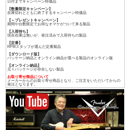
日付までキャンペーン特価品
【数量限定キャンペーン】
在庫切れとともに終了するキャンペーン特価品
【～プレゼントキャンペーン】
期間や台数限定でお得なオマケがついて来る製品
【入荷待ち】
現在在庫は無いが、発注済みで入荷待ちの製品
【定番】
RPMスタッフが選んだ定番製品
【ダウンロード版】
パッケージ納品とオンライン納品が選べる製品のオンライン版
【オンライン納品】
元々パッケージが存在しない製品
お取り寄せ商品について
メーカーからのお取り寄せ商品となり、ご注文をいただいてからの
発注となります。