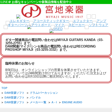
LINE＠ お得なキャンペーンや新製品情報を配信中☆
ギター関連商品の電話問い合わせはMIYAJI GUITARS KANDA（03-
3255-2755）まで。
DAW関連/マイク/シンセ商品の電話問い合わせはRECORDING
PROSHOP MIYAJI（03-3255-3332）まで。
臨時休業のお知らせ
8/9(日)は、オンラインショップの営業を休業させていただきます。
注文については24時間受け付けておりますが、いただいた注文および
お問い合わせは8月10日以降に順次対応いたします。
TOP
>
DAW音源ソフト
>
ドラム/パーカッション
>
DAW音源ソフト
>
バンドル
>
DAW音源ソフト
>
メーカー一覧
>
A - I
>
ENGINE AUDIO