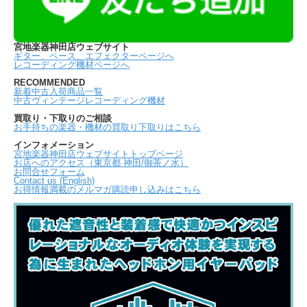
宮地楽器神田店ウェブサイト
ギター、ベース、エフェクターページへ
レコーディング機材ページへ
RECOMMENDED
新着中古入荷商品一覧
中古ヴィンテージレコーディング機材
買取り・下取りのご相談
お手持ちの楽器・機材の買取り下取りはこちら
インフォメーション
宮地楽器神田店ウェブサイトトップページ
お店へのアクセス（東京都 神田/御茶ノ水）
お問合せフォーム
Contact us (English)
お得情報満載のメルマガ購読申し込みはこちら