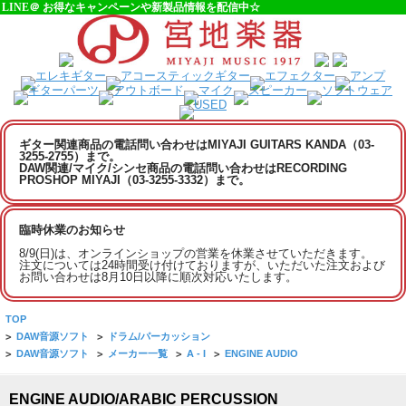
LINE＠ お得なキャンペーンや新製品情報を配信中☆
ギター関連商品の電話問い合わせはMIYAJI GUITARS KANDA（03-
3255-2755）まで。
DAW関連/マイク/シンセ商品の電話問い合わせはRECORDING
PROSHOP MIYAJI（03-3255-3332）まで。
臨時休業のお知らせ
8/9(日)は、オンラインショップの営業を休業させていただきます。
注文については24時間受け付けておりますが、いただいた注文および
お問い合わせは8月10日以降に順次対応いたします。
TOP
>
DAW音源ソフト
>
ドラム/パーカッション
>
DAW音源ソフト
>
メーカー一覧
>
A - I
>
ENGINE AUDIO
ENGINE AUDIO/ARABIC PERCUSSION