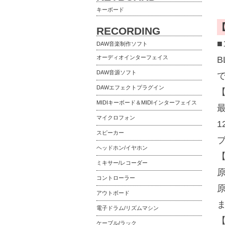
キーボード
RECORDING
■
DAW音楽制作ソフト
オーディオインターフェイス
B
DAW音源ソフト
DAWエフェクトプラグイン
【
MIDIキーボード＆MIDIインターフェイス
マイクロフォン
スピーカー
ヘッドホン/イヤホン
【
ミキサー/レコーダー
コントローラー
アウトボード
電子ドラム/リズムマシン
【
ケーブル/ラック