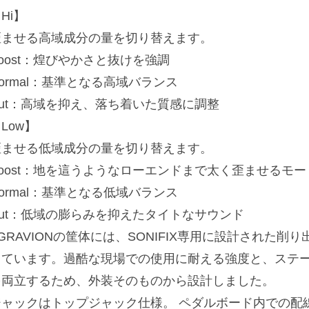
Hi】
歪ませる高域成分の量を切り替えます。
oost：煌びやかさと抜けを強調
ormal：基準となる高域バランス
Cut：高域を抑え、落ち着いた質感に調整
Low】
歪ませる低域成分の量を切り替えます。
Boost：地を這うようなローエンドまで太く歪ませるモー
ormal：基準となる低域バランス
Cut：低域の膨らみを抑えたタイトなサウンド
GRAVIONの筐体には、SONIFIX専用に設計された
しています。過酷な現場での使用に耐える強度と、ステ
を両立するため、外装そのものから設計しました。
ジャックはトップジャック仕様。 ペダルボード内での配