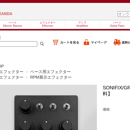
ベース
エフェクター
アンプ
パーツ
Electric Basses
Effectors
Amplifiers
Guitar Parts
索
OP
エフェクター
ベース用エフェクター
エフェクター
RPM展示エフェクター
SONIFIX
料】
価格: