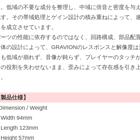
ん。低域の不要な成分を整理し、中域に倍音と密度を与
残す。その帯域処理とゲイン設計の積み重ねによって、
みを成立させています。
パーツの性能に依存するのではなく、回路構成、部品配
全体の設計によって、GRAVIONのレスポンスと解像度
ても低域が崩れず、音像が鈍らず、プレイヤーのタッチが前
スの役割を失わせないまま、歪みによって存在感を引き
す。
【製品仕様】
Dimension / Weight
Width 94mm
Length 123mm
Height 57mm