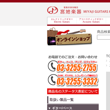
エレクトリックギター
アコースティックギター
Electric Guitars
Acoustic Guitars
商品検
T
取扱い製品一覧
▼ ギター/ベース