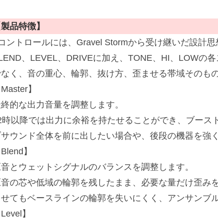
【製品特徴】
コントロールには、Gravel Stormから受け継いだ設計思
LEND、LEVEL、DRIVEに加え、TONE、HI、LO
でなく、音の重心、輪郭、抜け方、歪ませる帯域そのも
Master】
最終的な出力音量を調整します。
12時以降では出力に余裕を持たせることができ、ブース
ブサウンド全体を前に出したい場合や、後段の機器を強
Blend】
原音とウェットシグナルのバランスを調整します。
原音の芯や低域の輪郭を残したまま、必要な量だけ歪み
ませてもベースラインの輪郭を失いにくく、アンサンブ
Level】