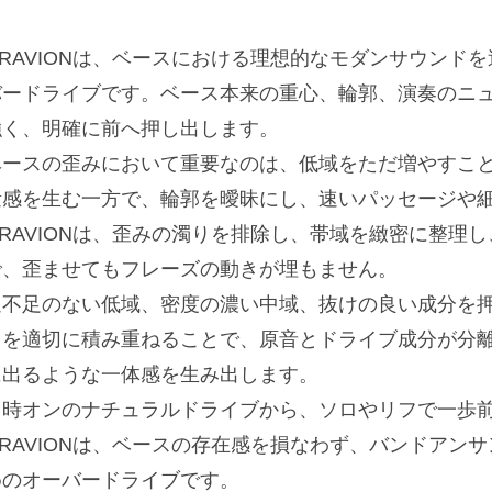
GRAVIONは、ベースにおける理想的なモダンサウンド
バードライブです。ベース本来の重心、輪郭、演奏のニ
強く、明確に前へ押し出します。
ベースの歪みにおいて重要なのは、低域をただ増やすこ
量感を生む一方で、輪郭を曖昧にし、速いパッセージや
GRAVIONは、歪みの濁りを排除し、帯域を緻密に整理
で、歪ませてもフレーズの動きが埋もません。
過不足のない低域、密度の濃い中域、抜けの良い成分を
らを適切に積み重ねることで、原音とドライブ成分が分
に出るような一体感を生み出します。
常時オンのナチュラルドライブから、ソロやリフで一歩
GRAVIONは、ベースの存在感を損なわず、バンドアン
めのオーバードライブです。