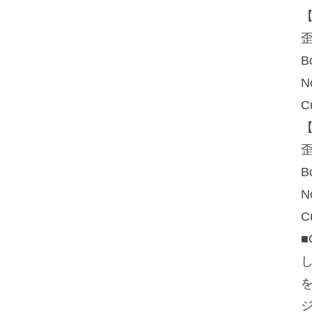
【
B
N
【
N
■