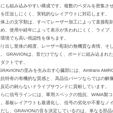
スにも組み込みやすい構成です。複数のペダルを密集さ
スを圧迫しにくく、実戦的なレイアウトに対応します。
筐体上の文字類は、すべてレーザー加工によって直接彫刻
ため、使用や経年によって表示が失われにくく、ライブ
す環境でも高い視認性を保ちます。
削り出し筐体の精度、レーザー彫刻の無機質な表情、そ
ト。 GRAVIONは、音だけでなく、ボードに組み込ま
ロダクトです。
GRAVIONの歪みを生み出す心臓部には、Amtrans 
抵抗特有の有機的な質感と、高品位パーツならではの解
も反応の鈍らないドライブサウンドに貢献しています。
さらに信号ラインには、軍用スペックの抵抗、WIMA製
用。基板レイアウトも最適化し、信号の劣化や不要なノ
ただし、GRAVIONの音を決定しているのは、単なる部