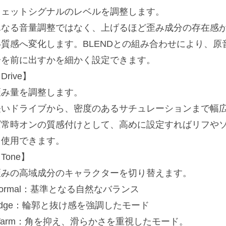
ウェットシグナルのレベルを調整します。
単なる音量調整ではなく、上げるほど歪み成分の存在感
い質感へ変化します。BLENDとの組み合わせにより、
分を前に出すかを細かく設定できます。
Drive】
歪み量を調整します。
軽いドライブから、密度のあるサチュレーションまで幅
ば常時オンの質感付けとして、高めに設定すればリフや
て使用できます。
Tone】
歪みの高域成分のキャラクターを切り替えます。
ormal：基準となる自然なバランス
Edge：輪郭と抜け感を強調したモード
Warm：角を抑え、滑らかさを重視したモード。