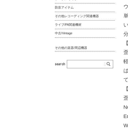
防音アイテム
その他レコーディング関連機器
ライブ/PA関連機材
中古/Vintage
【
その他の楽器/周辺機器
【
N