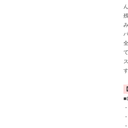
■
・
・
・