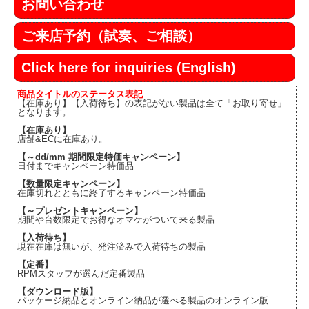
お問い合わせ
ご来店予約（試奏、ご相談）
Click here for inquiries (English)
商品タイトルのステータス表記
【在庫あり】【入荷待ち】の表記がない製品は全て「お取り寄せ」
となります。
【在庫あり】
店舗&ECに在庫あり。
【～dd/mm 期間限定特価キャンペーン】
日付までキャンペーン特価品
【数量限定キャンペーン】
在庫切れとともに終了するキャンペーン特価品
【～プレゼントキャンペーン】
期間や台数限定でお得なオマケがついて来る製品
【入荷待ち】
現在在庫は無いが、発注済みで入荷待ちの製品
【定番】
RPMスタッフが選んだ定番製品
【ダウンロード版】
パッケージ納品とオンライン納品が選べる製品のオンライン版