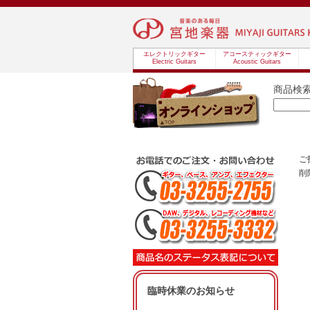
エレクトリックギター
アコースティックギター
Electric Guitars
Acoustic Guitars
商品検
ご
削
臨時休業のお知らせ