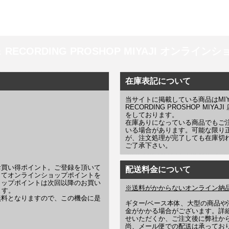
 ＆ RECORDING PROSHOP MIYAJI オンラインショッ
在庫表記について
当サイトに掲載している商品はMIYAJI
RECORDING PROSHOP MI
をしております。
在庫ありになっている商品でもご
いる場合があります。可能な限り
が、注文処理が完了しても在庫切
ご了承下さい。
お買い得ポイント。ご登録を頂いて
配送料金について
じてオンラインショップポイントを
ョップポイントは次回以降のお買い
※送料がかからないオンライン納
ます。
無料となりますので、この機会に是
ギター/ベース本体、大型の商品
金がかかる場合がございます。詳
せいただくか、ご注文後に弊社か
尚、メール便での配送は承ってお