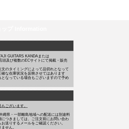
プ Information
 GUITARS KANDAまたは
YAJI 店頭及び複数のECサイトにて掲載・販売
注文のタイミングによって品切れとなって
正確な在庫状況を反映させてはあります
れとなっている場合もございますので予め
品もございます。
や沖縄県・一部離島地域への配送には別途料
細につきましては、ご注文前にお問い合わ
らお送りするメールをご確認ください。
りません。