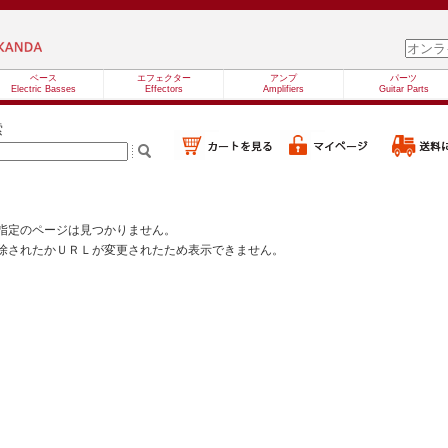
ベース
エフェクター
アンプ
パーツ
Electric Basses
Effectors
Amplifiers
Guitar Parts
索
指定のページは見つかりません。
除されたかＵＲＬが変更されたため表示できません。