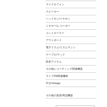
マイクロフォン
スピーカー
ヘッドホン/イヤホン
ミキサー/レコーダー
コントローラー
アウトボード
電子ドラム/リズムマシン
ケーブル/ラック
防音アイテム
その他レコーディング関連機器
ライブ/PA関連機材
中古/Vintage
その他の楽器/周辺機器