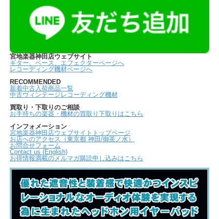
宮地楽器神田店ウェブサイト
ギター、ベース、エフェクターページへ
レコーディング機材ページへ
RECOMMENDED
新着中古入荷商品一覧
中古ヴィンテージレコーディング機材
買取り・下取りのご相談
お手持ちの楽器・機材の買取り下取りはこちら
インフォメーション
宮地楽器神田店ウェブサイトトップページ
お店へのアクセス（東京都 神田/御茶ノ水）
お問合せフォーム
Contact us (English)
お得情報満載のメルマガ購読申し込みはこちら