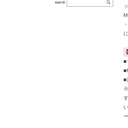
M
■
■
■