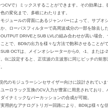
かつCVで）ミックスすることができます。その効果は、
音色の変化まで、多岐にわたります。
・モジュールの背面にあるジャンパーによって、サブオ
るか、ローパスフィルターで高周波成分の一部を除去し
OUTPUT DRIVEとSUB LVLの組み合わせが高い場
ることで、BD9の出力を様々な方法で飽和させることが
SUB OCTは、メインオシレーターから0、-1、または
す。0に設定すると、正弦波の主波形に同じピッチの矩形
す。
■現代のモジュラーシンセサイザー向けに設計されていま
・ユーロラック互換のCV入力が豊富に用意されており、
りダイナミックなパーカッションの合成が可能。
・実用的なアナログトリガー回路により、BD9は様々な信