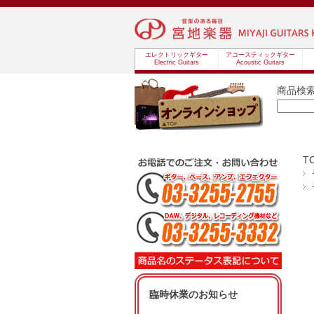
エレクトリックギター
アコースティックギター
Electric Guitars
Acoustic Guitars
商品検
T
臨時休業のお知らせ