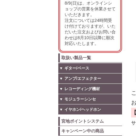
8/9(日)は、オンラインシ
ョップの営業を休業させて
いただきます。
注文については24時間受
け付けておりますが、いた
だいた注文およびお問い合
わせは8月10日以降に順次
対応いたします。
取扱い製品一覧
▼ ギター/ベース
▼ アンプ/エフェクター
▼ レコーディング機材
こ
▼ モジュラーシンセ
お
▼ イヤホン/ヘッドホン
宮地ポイントシステム
サ
キャンペーン中の商品