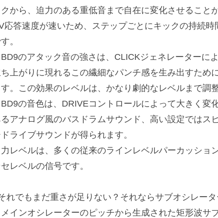
ックから、迫力のある重低音まで自在に変化させること
CV応答速度が速いため、ステップごとにキックの持続時
です。
・BD9のアタック音の強さは、CLICKジェネレーター
立ち上がりに現れるこの繊細なパンチ感を生み出すため
ます。この効果のレベルは、かなり劇的なレベルまで調
・BD9の音色は、DRIVEコントロールによって大きく
あるアナログ風のバスドラムサウンド、高い設定ではス
ードライブサウンドが得られます。
出力レベルは、多くの従来のラインレベルパーカッショ
ンセレベルの信号です。
■それでもまだ重さが足りない？それならサブオシレータ
・メインオシレーターのピッチから生成された矩形波サブ