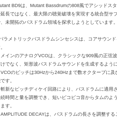
utant BD9は、Mutant Bassdrumの808風でア
や延長ではなく、最大限の聴覚破壊を実現する統合型サ
で、未開拓のバスドラム領域を探求しようとしています
■パラメトリックバスドラムシンセシスは、コアサウンド
す。
・メインのアナログVCOは、クラシックな909風の正弦
だけでなく、矩形波バスドラムサウンドを生成するよう
VCOのピッチは30Hzから240Hzまで数オクターブに
能です。
・斬新なピッチディケイ回路により、バスドラムに適用
持続時間と量を調整でき、短いピコピコ音からタムのよ
します。
AMPLITUDE DECAYは、バスドラムの長さを調整