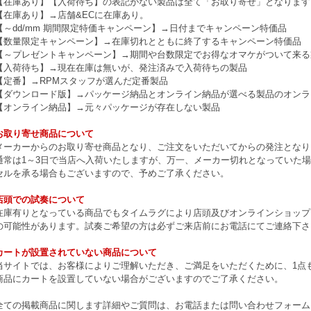
【在庫あり】【入荷待ち】の表記がない製品は全て「お取り寄せ」となります
【在庫あり】→店舗&ECに在庫あり。
【～dd/mm 期間限定特価キャンペーン】→日付までキャンペーン特価品
【数量限定キャンペーン】→在庫切れとともに終了するキャンペーン特価品
【～プレゼントキャンペーン】→期間や台数限定でお得なオマケがついて来る
【入荷待ち】→現在在庫は無いが、発注済みで入荷待ちの製品
【定番】→RPMスタッフが選んだ定番製品
【ダウンロード版】→パッケージ納品とオンライン納品が選べる製品のオンラ
【オンライン納品】→元々パッケージが存在しない製品
お取り寄せ商品について
メーカーからのお取り寄せ商品となり、ご注文をいただいてからの発注となり
通常は1～3日で当店へ入荷いたしますが、万一、メーカー切れとなっていた
セルを承る場合もございますので、予めご了承ください。
店頭での試奏について
在庫有りとなっている商品でもタイムラグにより店頭及びオンラインショップ
の可能性があります。試奏ご希望の方は必ずご来店前にお電話にてご連絡下さ
カートが設置されていない商品について
当サイトでは、お客様によりご理解いただき、ご満足をいただくために、1点もの
商品にカートを設置していない場合がございますのでご了承ください。
全ての掲載商品に関します詳細やご質問は、お電話または問い合わせフォーム