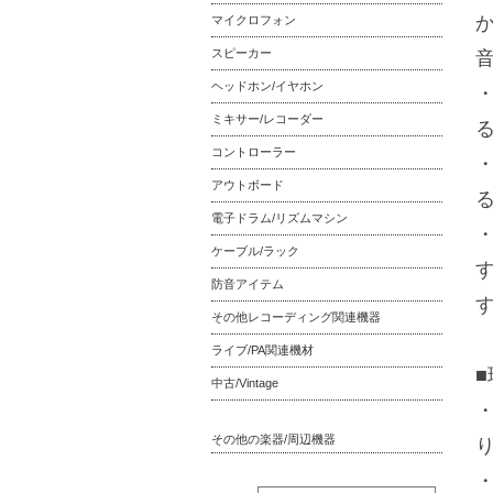
マイクロフォン
スピーカー
ヘッドホン/イヤホン
ミキサー/レコーダー
コントローラー
・
アウトボード
電子ドラム/リズムマシン
・
ケーブル/ラック
防音アイテム
その他レコーディング関連機器
ライブ/PA関連機材
中古/Vintage
その他の楽器/周辺機器