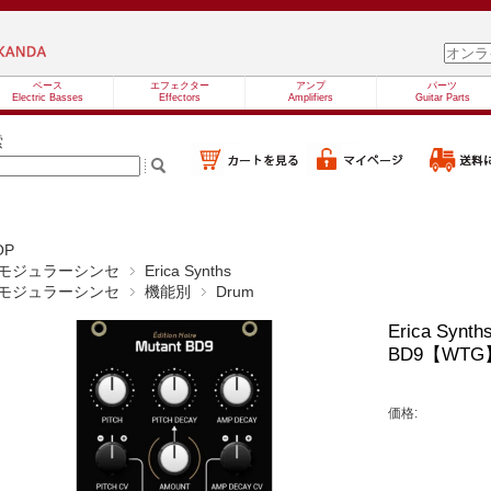
ベース
エフェクター
アンプ
パーツ
Electric Basses
Effectors
Amplifiers
Guitar Parts
索
OP
モジュラーシンセ
Erica Synths
モジュラーシンセ
機能別
Drum
Erica Synth
BD9【WT
価格: