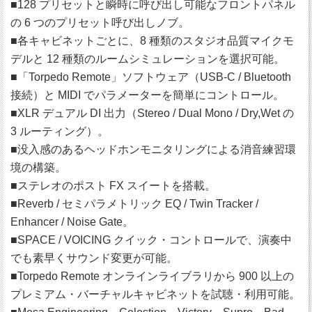
■128 プリセットと瞬時に呼び出し可能なフロントパネル
の 6 つのプリセット呼び出しノブ。
■各キャビネットごとに、8 種類のスタジオ品質マイクモ
デルと 12 種類のルームシミュレーションを選択可能。
■「Torpedo Remote」ソフトウェア（USB-C / Bluetooth
接続）と MIDI でパラメーターを簡単にコントロール。
■XLR デュアル DI 出力（Stereo / Dual Mono / Dry,Wet の
3 ルーティング）。
■没入感のあるヘッドホンモニタリングによる消音練習環
境の構築。
■ステレオのポスト FX スイートを搭載。
■Reverb / セミパラメトリック EQ / Twin Tracker /
Enhancer / Noise Gate。
■SPACE / VOICING クイック・コントロールで、演奏中
でも素早くサウンド変更が可能。
■Torpedo Remote オンラインライブラリから 900 以上の
プレミアム・バーチャルキャビネットを試聴・利用可能。