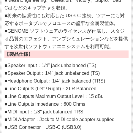
■Mesa Engineering、Celestion、Victory、Supro、Bad
Cat などのキャプチャを収録。
■将来の拡張性にも対応した USB-C 接続、ツアーにも対
応するポータブルでプロユースの堅牢な金属製筐体。
■GENOME ソフトウェアのライセンスが付属し、スタジ
オ品質のエフェクト、アンプシミュレーションなどを提供
する次世代ソフトウェアエコシステムを利用可能。
【製品仕様】
■Speaker Input：1/4" jack unbalanced (TS)
■Speaker Output：1/4" jack unbalanced (TS)
■Headphone Output：1/4" jack balanced (TRS)
■Line Outputs (Left / Right)：XLR Balanced
■Line Outputs Maximum Output Level：15 dBu
■Line Outputs Impedance：600 Ohms
■MIDI Input：1/8" jack balanced TRS
■MIDI Adapter：Jack to MIDI cable adapter supplied
■USB Connector：USB-C (USB3.0)