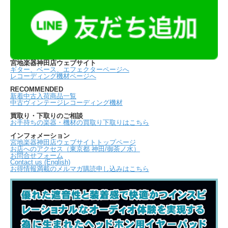
宮地楽器神田店ウェブサイト
ギター、ベース、エフェクターページへ
レコーディング機材ページへ
RECOMMENDED
新着中古入荷商品一覧
中古ヴィンテージレコーディング機材
買取り・下取りのご相談
お手持ちの楽器・機材の買取り下取りはこちら
インフォメーション
宮地楽器神田店ウェブサイトトップページ
お店へのアクセス（東京都 神田/御茶ノ水）
お問合せフォーム
Contact us (English)
お得情報満載のメルマガ購読申し込みはこちら