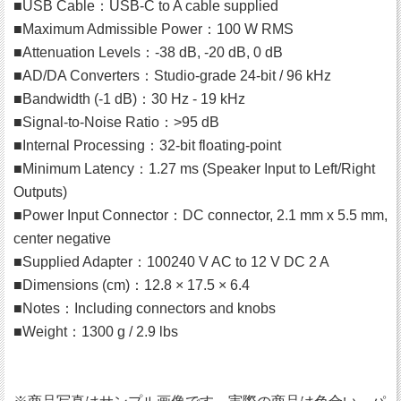
■USB Cable：USB-C to A cable supplied
■Maximum Admissible Power：100 W RMS
■Attenuation Levels：-38 dB, -20 dB, 0 dB
■AD/DA Converters：Studio-grade 24-bit / 96 kHz
■Bandwidth (-1 dB)：30 Hz - 19 kHz
■Signal-to-Noise Ratio：>95 dB
■Internal Processing：32-bit floating-point
■Minimum Latency：1.27 ms (Speaker Input to Left/Right
Outputs)
■Power Input Connector：DC connector, 2.1 mm x 5.5 mm,
center negative
■Supplied Adapter：100240 V AC to 12 V DC 2 A
■Dimensions (cm)：12.8 × 17.5 × 6.4
■Notes：Including connectors and knobs
■Weight：1300 g / 2.9 lbs