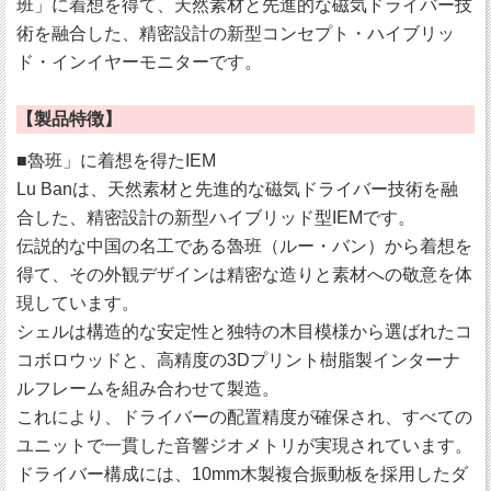
班」に着想を得て、天然素材と先進的な磁気ドライバー技
術を融合した、精密設計の新型コンセプト・ハイブリッ
ド・インイヤーモニターです。
【製品特徴】
■魯班」に着想を得たIEM
Lu Banは、天然素材と先進的な磁気ドライバー技術を融
合した、精密設計の新型ハイブリッド型IEMです。
伝説的な中国の名工である魯班（ルー・バン）から着想を
得て、その外観デザインは精密な造りと素材への敬意を体
現しています。
シェルは構造的な安定性と独特の木目模様から選ばれたコ
コボロウッドと、高精度の3Dプリント樹脂製インターナ
ルフレームを組み合わせて製造。
これにより、ドライバーの配置精度が確保され、すべての
ユニットで一貫した音響ジオメトリが実現されています。
ドライバー構成には、10mm木製複合振動板を採用したダ