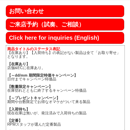
お問い合わせ
ご来店予約（試奏、ご相談）
Click here for inquiries (English)
商品タイトルのステータス表記
【在庫あり】【入荷待ち】の表記がない製品は全て「お取り寄せ」
となります。
【在庫あり】
店舗&ECに在庫あり。
【～dd/mm 期間限定特価キャンペーン】
日付までキャンペーン特価品
【数量限定キャンペーン】
在庫切れとともに終了するキャンペーン特価品
【～プレゼントキャンペーン】
期間や台数限定でお得なオマケがついて来る製品
【入荷待ち】
現在在庫は無いが、発注済みで入荷待ちの製品
【定番】
RPMスタッフが選んだ定番製品