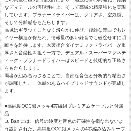
なディテールの再現性向上、そして高域の精度強化を実現
しています。プラナードライバーは、クリアさ、空気感、
そして分離感をもたらします。
高域はギラつくことなく滑らかに伸び、複雑な楽曲でもレ
イヤー構造が保たれ、情報量の多い録音でも破綻せずに明
瞭さを維持します。木製複合ダイナミックドライバーが重
厚さと音楽性を担う一方で、デュアル・スーパーマグネテ
ィック・プラナードライバーはスピードと技術的な正確さ
をもたらします。
両者が組み合わさることで、自然な音色と分析的な精密さ
が調和した、一体感のあるハイブリッドサウンドが完成し
ます。
■高純度OCC銀メッキ4芯編組プレミアムケーブルと付属
品
Lu Ban には、信号の純度と音色の正確性を損なわないよ
う設計された、高純度OCC銀メッキの4芯編み込みケーブ