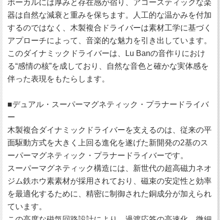
ボーカルには厚みと存在感が宿り、アコースティックな楽
器は自然な減衰と重みを保ちます。人工的な温かみを付加
するのではなく、木製複合ドライバーは素材工学に基づく
アプローチによって、音楽的な魅力を引き出しています。
このダイナミックドライバーは、Lu Banの音作りにおけ
る“感情の核”を成しており、自然な音色と確かな実体感を
伴った表現をもたらします。
■デュアル・スーパーマグネティック・プラナードライバ
ー
木製複合ダイナミックドライバーを支えるのは、従来の平
面駆動方式を大きく上回る進化を遂げた新開発の2基のス
ーパーマグネティック・プラナードライバーです。
スーパーマグネティック構造には、新世代の超高磁力ネオ
ジム鉄ホウ素素材が採用されており、磁束の安定性と効率
を最適化するために、精密に制御された銅成分が加えられ
ています。
この高度な磁気回路設計により、過渡応答の高速化、微細