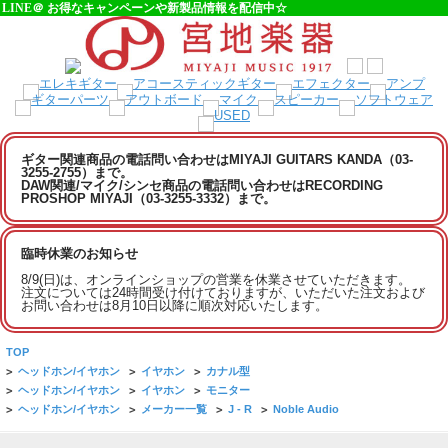
LINE＠ お得なキャンペーンや新製品情報を配信中☆
ギター関連商品の電話問い合わせはMIYAJI GUITARS KANDA（03-
3255-2755）まで。
DAW関連/マイク/シンセ商品の電話問い合わせはRECORDING
PROSHOP MIYAJI（03-3255-3332）まで。
臨時休業のお知らせ
8/9(日)は、オンラインショップの営業を休業させていただきます。
注文については24時間受け付けておりますが、いただいた注文および
お問い合わせは8月10日以降に順次対応いたします。
TOP
>
ヘッドホン/イヤホン
>
イヤホン
>
カナル型
>
ヘッドホン/イヤホン
>
イヤホン
>
モニター
>
ヘッドホン/イヤホン
>
メーカー一覧
>
J - R
>
Noble Audio