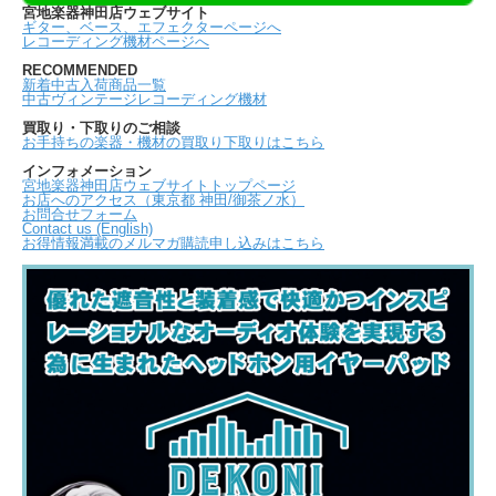
宮地楽器神田店ウェブサイト
ギター、ベース、エフェクターページへ
レコーディング機材ページへ
RECOMMENDED
新着中古入荷商品一覧
中古ヴィンテージレコーディング機材
買取り・下取りのご相談
お手持ちの楽器・機材の買取り下取りはこちら
インフォメーション
宮地楽器神田店ウェブサイトトップページ
お店へのアクセス（東京都 神田/御茶ノ水）
お問合せフォーム
Contact us (English)
お得情報満載のメルマガ購読申し込みはこちら