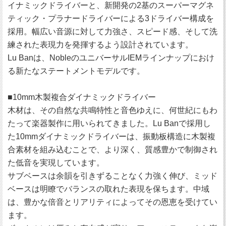
イナミックドライバーと、新開発の2基のスーパーマグネ
ティック・プラナードライバーによる3ドライバー構成を
採用。幅広い音源に対して力強さ、スピード感、そして洗
練された表現力を発揮するよう設計されています。
Lu Banは、NobleのユニバーサルIEMラインナップにおけ
る新たなステートメントモデルです。
■10mm木製複合ダイナミックドライバー
木材は、その自然な共鳴特性と音色ゆえに、何世紀にもわ
たって楽器製作に用いられてきました。Lu Banで採用し
た10mmダイナミックドライバーは、振動板構造に木製複
合素材を組み込むことで、より深く、質感豊かで制御され
た低音を実現しています。
サブベースは余韻を引きずることなく力強く伸び、ミッド
ベースは明瞭でバランスの取れた表現を保ちます。中域
は、豊かな倍音とリアリティによってその恩恵を受けてい
ます。