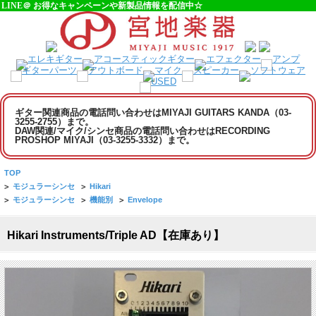
LINE＠ お得なキャンペーンや新製品情報を配信中☆
ギター関連商品の電話問い合わせはMIYAJI GUITARS KANDA（03-
3255-2755）まで。
DAW関連/マイク/シンセ商品の電話問い合わせはRECORDING
PROSHOP MIYAJI（03-3255-3332）まで。
TOP
>
モジュラーシンセ
>
Hikari
>
モジュラーシンセ
>
機能別
>
Envelope
Hikari Instruments/Triple AD【在庫あり】