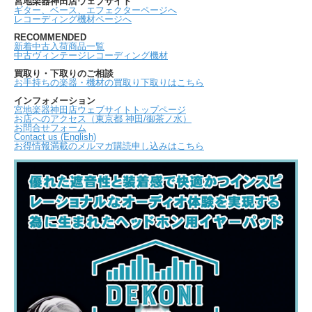
宮地楽器神田店ウェブサイト
ギター、ベース、エフェクターページへ
レコーディング機材ページへ
RECOMMENDED
新着中古入荷商品一覧
中古ヴィンテージレコーディング機材
買取り・下取りのご相談
お手持ちの楽器・機材の買取り下取りはこちら
インフォメーション
宮地楽器神田店ウェブサイトトップページ
お店へのアクセス（東京都 神田/御茶ノ水）
お問合せフォーム
Contact us (English)
お得情報満載のメルマガ購読申し込みはこちら