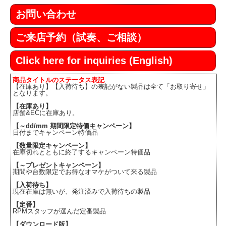
お問い合わせ
ご来店予約（試奏、ご相談）
Click here for inquiries (English)
商品タイトルのステータス表記
【在庫あり】【入荷待ち】の表記がない製品は全て「お取り寄せ」
となります。
【在庫あり】
店舗&ECに在庫あり。
【～dd/mm 期間限定特価キャンペーン】
日付までキャンペーン特価品
【数量限定キャンペーン】
在庫切れとともに終了するキャンペーン特価品
【～プレゼントキャンペーン】
期間や台数限定でお得なオマケがついて来る製品
【入荷待ち】
現在在庫は無いが、発注済みで入荷待ちの製品
【定番】
RPMスタッフが選んだ定番製品
【ダウンロード版】