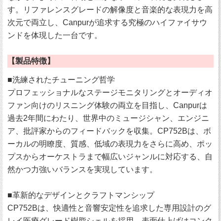
す。リファレンスグレードの解像度と音楽的な表現力を高
次元で両立し、Canpurが追求する究極のハイファイサウ
ンドを体現した一台です。
【製品特徴】
■洗練されたチューニング哲学
プロフェッショナルなステージモニタリングとオーディオ
ファン向けのリスニング体験の両立を目指し、Canpurは
過去2年間にわたり、世界中のミュージシャン、エンジニ
ア、批評家からのフィードバックを収集。CP752Bは、ボ
ーカルの明瞭度、質感、低域の表現力をさらに高め、ポッ
プスからオーケストラまで幅広いジャンルに対応する、自
然かつ力強いバランスを実現しています。
■革新的なデザインとクラフトマンシップ
CP752Bは、快適性と音響安定性を追求した専用設計のグ
レイ医療グレード樹脂シェルを採用。表面仕上げはコンク