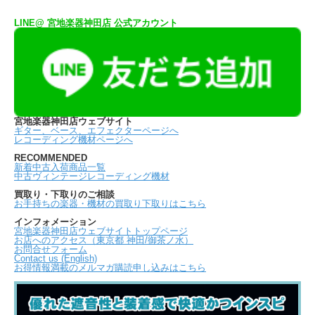
LINE@ 宮地楽器神田店 公式アカウント
宮地楽器神田店ウェブサイト
ギター、ベース、エフェクターページへ
レコーディング機材ページへ
RECOMMENDED
新着中古入荷商品一覧
中古ヴィンテージレコーディング機材
買取り・下取りのご相談
お手持ちの楽器・機材の買取り下取りはこちら
インフォメーション
宮地楽器神田店ウェブサイトトップページ
お店へのアクセス（東京都 神田/御茶ノ水）
お問合せフォーム
Contact us (English)
お得情報満載のメルマガ購読申し込みはこちら