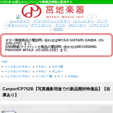
LINE＠ お得なキャンペーンや新製品情報を配信中☆
ギター関連商品の電話問い合わせはMIYAJI GUITARS KANDA（03-
3255-2755）まで。
DAW関連/マイク/シンセ商品の電話問い合わせはRECORDING
PROSHOP MIYAJI（03-3255-3332）まで。
TOP
>
ヘッドホン/イヤホン
>
イヤホン
>
カナル型
>
ヘッドホン/イヤホン
>
イヤホン
>
モニター
>
ヘッドホン/イヤホン
>
メーカー一覧
>
A - I
>
Canpur
Canpur/CP752B【写真撮影用途での新品開封特価品】【在
庫あり】