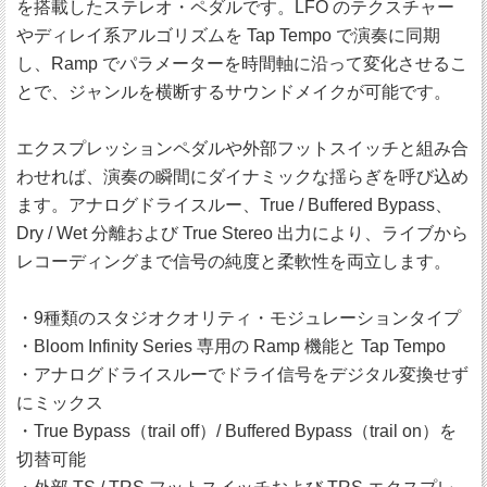
を搭載したステレオ・ペダルです。LFO のテクスチャー
やディレイ系アルゴリズムを Tap Tempo で演奏に同期
し、Ramp でパラメーターを時間軸に沿って変化させるこ
とで、ジャンルを横断するサウンドメイクが可能です。
エクスプレッションペダルや外部フットスイッチと組み合
わせれば、演奏の瞬間にダイナミックな揺らぎを呼び込め
ます。アナログドライスルー、True / Buffered Bypass、
Dry / Wet 分離および True Stereo 出力により、ライブから
レコーディングまで信号の純度と柔軟性を両立します。
・9種類のスタジオクオリティ・モジュレーションタイプ
・Bloom Infinity Series 専用の Ramp 機能と Tap Tempo
・アナログドライスルーでドライ信号をデジタル変換せず
にミックス
・True Bypass（trail off）/ Buffered Bypass（trail on）を
切替可能