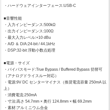
・ハードウェアインターフェース:USB-C
■音響性能
・入力インピーダンス:500kΩ
・出力インピーダンス:100Ω
・最大入力レベル:+10 dBu
・A/D ＆ D/A:24-bit / 44.1kHz
・DSP:32-bit 浮動小数点処理
■電源・サイズ
・バイパスモード:True Bypass / Buffered Bypass 切替可
（アナログドライスルー対応）
・電源:9V DC センターマイナス（推奨電流容量 250mA 以
上）
・消費電流:250mA
・寸法:高さ 54.7mm × 奥行 124.8mm × 幅 69.2mm
・素材:アルミニウム合金