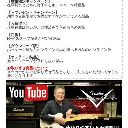
【数量限定キャンペーン】
在庫切れとともに終了するキャンペーン特価品
【～プレゼントキャンペーン】
期間や台数限定でお得なオマケがついて来る製品
【入荷待ち】
現在在庫は無いが、発注済みで入荷待ちの製品
【定番】
RPMスタッフが選んだ定番製品
【ダウンロード版】
パッケージ納品とオンライン納品が選べる製品のオンライン版
【オンライン納品】
元々パッケージが存在しない製品
お取り寄せ商品について
メーカーからのお取り寄せ商品となり、ご注文をいただいてからの
発注となります。