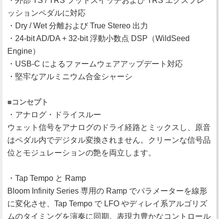
・外部 TS / TRS フットスイッチおよび TRS エクスプレ
ッションペダルに対応
・Dry / Wet 分離および True Stereo 出力
・24-bit AD/DA + 32-bit 浮動小数点 DSP（WildSeed
Engine）
・USB-C によるファームウェアアップデート対応
・堅牢なアルミニウム合金シャーシ
■コンセプト
・アナログ・ドライスルー
ウェット信号をアナログのドライ経路とミックスし、原音
はペダル内でデジタル変換されません。クリーンな信号品
位とモジュレーションの艶を両立します。
・Tap Tempo と Ramp
Bloom Infinity Series 専用の Ramp でパラメーターを線形
に変化させ、Tap Tempo で LFO やディレイ系アルゴリズ
ムのタイミングを演奏に同期。表現力豊かなコントロール