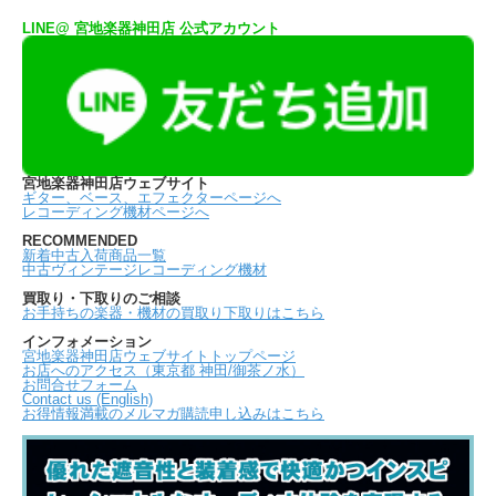
LINE@ 宮地楽器神田店 公式アカウント
宮地楽器神田店ウェブサイト
ギター、ベース、エフェクターページへ
レコーディング機材ページへ
RECOMMENDED
新着中古入荷商品一覧
中古ヴィンテージレコーディング機材
買取り・下取りのご相談
お手持ちの楽器・機材の買取り下取りはこちら
インフォメーション
宮地楽器神田店ウェブサイトトップページ
お店へのアクセス（東京都 神田/御茶ノ水）
お問合せフォーム
Contact us (English)
お得情報満載のメルマガ購読申し込みはこちら