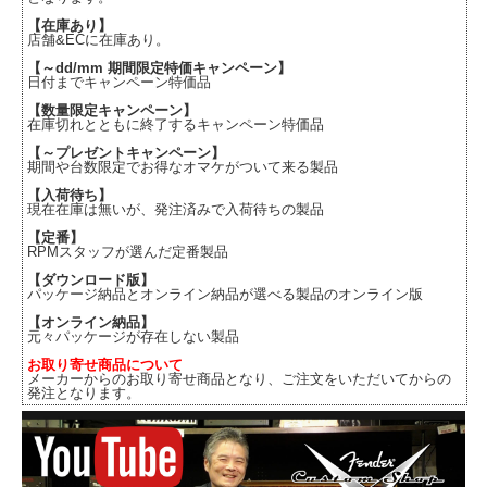
【在庫あり】
店舗&ECに在庫あり。
【～dd/mm 期間限定特価キャンペーン】
日付までキャンペーン特価品
【数量限定キャンペーン】
在庫切れとともに終了するキャンペーン特価品
【～プレゼントキャンペーン】
期間や台数限定でお得なオマケがついて来る製品
【入荷待ち】
現在在庫は無いが、発注済みで入荷待ちの製品
【定番】
RPMスタッフが選んだ定番製品
【ダウンロード版】
パッケージ納品とオンライン納品が選べる製品のオンライン版
【オンライン納品】
元々パッケージが存在しない製品
お取り寄せ商品について
メーカーからのお取り寄せ商品となり、ご注文をいただいてからの
発注となります。