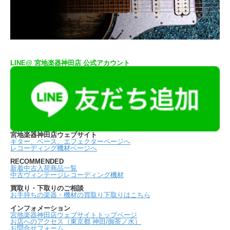
LINE@ 宮地楽器神田店 公式アカウント
宮地楽器神田店ウェブサイト
ギター、ベース、エフェクターページへ
レコーディング機材ページへ
RECOMMENDED
新着中古入荷商品一覧
中古ヴィンテージレコーディング機材
買取り・下取りのご相談
お手持ちの楽器・機材の買取り下取りはこちら
インフォメーション
宮地楽器神田店ウェブサイトトップページ
お店へのアクセス（東京都 神田/御茶ノ水）
お問合せフォーム